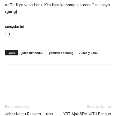
traffic light yang baru. Kita lihat kemampuan dana,” tutupnya.
(gung)
Menyukai ini:
Memuat...
LABEL
jultje tumanduk
pemkab bolmong
Zulfadly Binol
Berita sebelumya
Berita berikutnya
Jabat Kasat Reskrim, Lukas:
YRT Ajak SBM-JITU Bangun