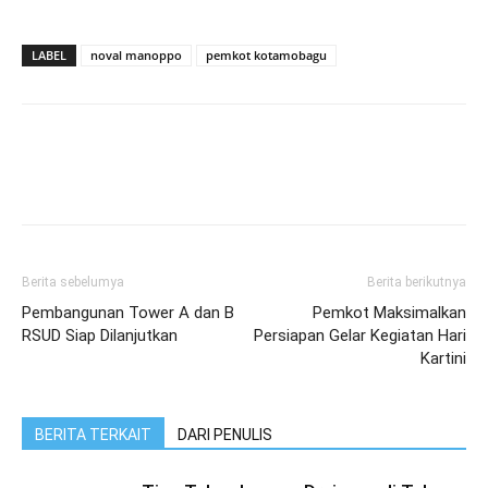
LABEL
noval manoppo
pemkot kotamobagu
Berita sebelumya
Berita berikutnya
Pembangunan Tower A dan B
Pemkot Maksimalkan
RSUD Siap Dilanjutkan
Persiapan Gelar Kegiatan Hari
Kartini
BERITA TERKAIT
DARI PENULIS