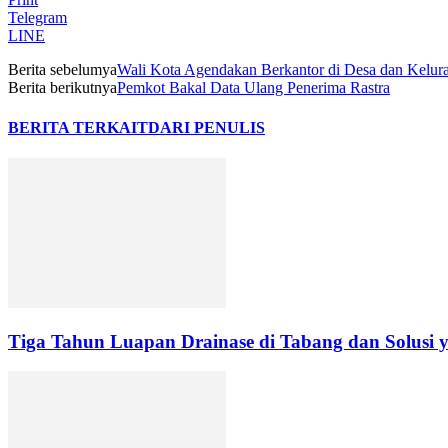
Polisi Tetap Periksa Saksi Kasus Dugaan Tabrak 
Sambut HUT ke-81 RI, Kemenag Kotamobagu Ajak W
LEAVE A REPLY