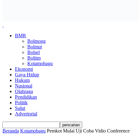
BMR
Bolmong
Bolmut
Bolsel
Boltim
Kotamobagu
Ekonomi
Gaya Hidup
Hukum
Nasional
Olahraga
Pendidikan
Politik
Sulut
Advertorial
Beranda
Kotamobagu
Pemkot Mulai Uji Coba Vidio Conference