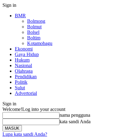
Sign in
BMR
Bolmong
Bolmut
Bolsel
Boltim
Kotamobagu
Ekonomi
Gaya Hidup
Hukum
Nasional
Olahraga
Pendidikan
Politik
Sulut
Advertorial
Sign in
Welcome!
Log into your account
nama pengguna
kata sandi Anda
Lupa kata sandi Anda?