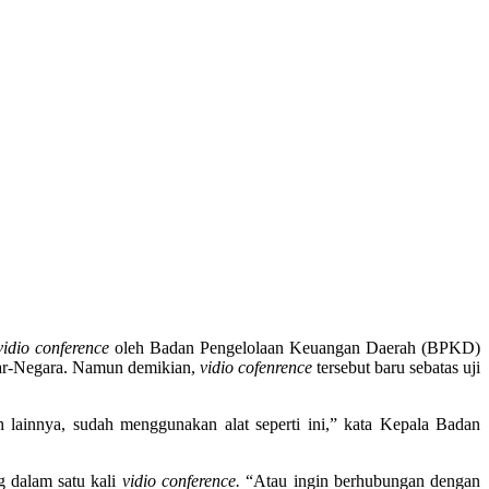
 lainnya, sudah menggunakan alat seperti ini,” kata Kepala Badan
g dalam satu kali
vidio conference.
“Atau ingin berhubungan dengan
cepat koordinasi di darah lain, alat ini dinilai lebih mempermudah.
arnya.
 “Jika hanya sekadar tanya jawab selama pemerintah daerah sudah