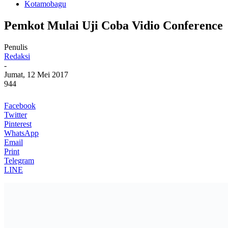
Kotamobagu
Pemkot Mulai Uji Coba Vidio Conference
Penulis
Redaksi
-
Jumat, 12 Mei 2017
944
Facebook
Twitter
Pinterest
WhatsApp
Email
Print
Telegram
LINE
ZONA KOTAMOBAGU –
Satu lagi inovasi yang dihadirkan Pe
Kotamobagu. Kegunaan
video conference
itu untuk memberikan kemu
coba, rencananya akan diresmikan Wali Kota Kotamobagu, Ir Hj Tat