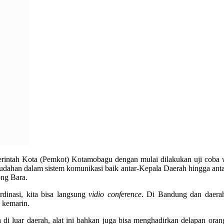
dinasi, kita bisa langsung
vidio conference
. Di Bandung dan daerah
 kemarin.
i luar daerah, alat ini bahkan juga bisa menghadirkan delapan oran
dah tesedia lewat
Smart Phone
. Namun menurutnya, untuk lebih memper
ali Kota, tapi sayang Kotamobagu belum memiliki alat seperti ini,” uj
gunakan alat seperti ini. Gunanya untuk mempercepat koordinasi.
engan
video conference
,” tambahnya.
(ads/gito)