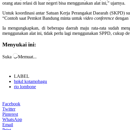
Twitter
Pinterest
WhatsApp
Email
Print
Telegram
LINE
Berita sebelumya
Wali Kota Agendakan Berkantor di Desa dan Kelur
Berita berikutnya
Pemkot Bakal Data Ulang Penerima Rastra
BERITA TERKAIT
DARI PENULIS
Tiga Tahun Luapan Drainase di Tabang dan Solusi