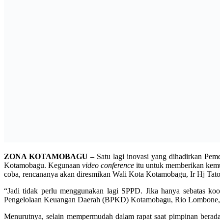
“Jadi tidak perlu menggunakan lagi SPPD. Jika hanya sebatas koor
Pengelolaan Keuangan Daerah (BPKD) Kotamobagu, Rio Lombone,
Menurutnya, selain mempermudah dalam rapat saat pimpinan berada d
orang atau relasi di luar negeri bisa menggunakan alat ini,” ujarnya.
Untuk koordinasi antar Satuan Kerja Perangakat Daearah (SKPD) su
“Contoh saat Pemkot Bandung minta untuk
video conference
dengan W
Ia mengungkapkan, di beberapa daerah maju rata-rata sudah meng
menggunakan alat ini, tidak perlu lagi menggunakan SPPD, cukup d
Menyukai ini:
Suka
Memuat...
LABEL
bpkd kotamobagu
rio lombone
Facebook