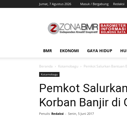
Jumat, 7 Agustus 2026
Masuk / Bergabung
Redaksi
ZonaBMR
BMR
EKONOMI
GAYA HIDUP
HU
Beranda
Kotamobagu
Pemkot Salurkan Bantuan B
Kotamobagu
Pemkot Salurkan
Korban Banjir d
Penulis
Redaksi
-
Senin, 5 Juni 2017