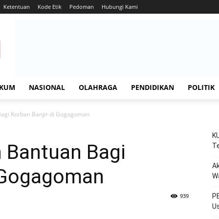
Ketentuan
Kode Etik
Pedoman
Hubungi Kami
KUM
NASIONAL
OLAHRAGA
PENDIDIKAN
POLITIK
agi Korban Banjir di Gogagoman
KU
 Bantuan Bagi
Te
Ak
i Gogagoman
W
939
PE
Us