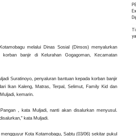
PE
Ex
D
Ti
y
otamobagu melalui Dinas Sosial (Dinsos) menyalurkan
 korban banjir di Kelurahan Gogagoman, Kecamatan
adi Suratinoyo, penyaluran bantuan kepada korban banjir
dari Ikan Kaleng, Matras, Terpal, Selimut, Family Kid dan
Muljadi, kemarin.
angan , kata Muljadi, nanti akan disalurkan menyusul.
salurkan,” kata Muljadi.
ng mengguyur Kota Kotamobagu, Sabtu (03/06) sekitar pukul