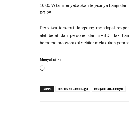
16.00 Wita. menyebabkan terjadinya banjir da
RT 25.
Peristiwa tersebut, langsung mendapat resp
alat berat dan personel dari BPBD, Tak ha
bersama masyarakat sekitar melakukan pembe
Menyukai ini:
Memuat...
LABEL
dinsos kotamobagu
muljadi suratinoyo