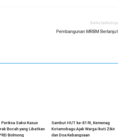
Berita berikutnya
Pembangunan MRBM Berlanjut
p Periksa Saksi Kasus
Sambut HUT ke-81 RI, Kemenag
rak Bocah yang Libatkan
Kotamobagu Ajak Warga Ikuti Zikir
PRD Bolmong
dan Doa Kebangsaan