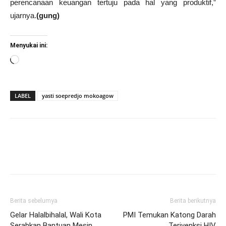
perencanaan keuangan tertuju pada hal yang produktif,”
ujarnya.
(gung)
Menyukai ini:
Memuat...
LABEL
yasti soepredjo mokoagow
Berita sebelumya
Berita berikutnya
Gelar Halalbihalal, Wali Kota
PMI Temukan Katong Darah
Serahkan Bantuan Mesin
Terivenksi HIV