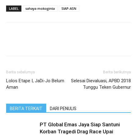
LABEL
sahaya mokoginta
SIAP-ASN
Berita sebelumya
Berita berikutnya
Lolos Etape I, JaDi-Jo Belum
Selesai Dievaluasi, APBD 2018
Aman
Tunggu Teken Gubernur
BERITA TERKAIT
DARI PENULIS
PT Global Emas Jaya Siap Santuni
Korban Tragedi Drag Race Upai