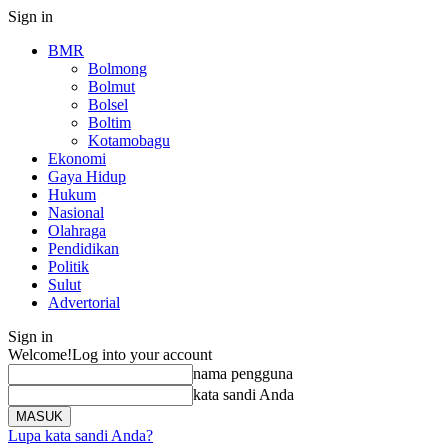
Sign in
BMR
Bolmong
Bolmut
Bolsel
Boltim
Kotamobagu
Ekonomi
Gaya Hidup
Hukum
Nasional
Olahraga
Pendidikan
Politik
Sulut
Advertorial
Sign in
Welcome!
Log into your account
nama pengguna
kata sandi Anda
Lupa kata sandi Anda?