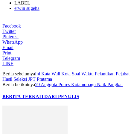
LABEL
erwin sugeha
Facebook
Twitter
Pinterest
WhatsApp
Email
Print
Telegram
LINE
Berita sebelumya
Ini Kata Wali Kota Soal Waktu Pelantikan Pejabat
Hasil Seleksi JPT Pratama
Berita berikutnya
59 Anggota Polres Kotamobagu Naik Pangkat
BERITA TERKAIT
DARI PENULIS