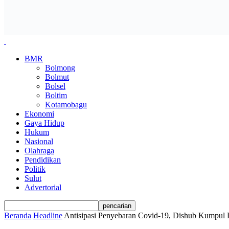
BMR
Bolmong
Bolmut
Bolsel
Boltim
Kotamobagu
Ekonomi
Gaya Hidup
Hukum
Nasional
Olahraga
Pendidikan
Politik
Sulut
Advertorial
Beranda
Headline
Antisipasi Penyebaran Covid-19, Dishub Kumpul