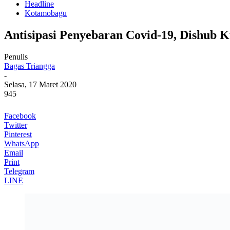
Headline
Kotamobagu
Antisipasi Penyebaran Covid-19, Dishub
Penulis
Bagas Triangga
-
Selasa, 17 Maret 2020
945
Facebook
Twitter
Pinterest
WhatsApp
Email
Print
Telegram
LINE
Dinas Perhubungan Kotamobagu saat rapat bersama pemilik p
ZONA KOTAMOBAGU –
Berbagai upaya dilakukan OPD yang t