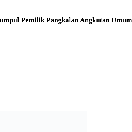
 Kumpul Pemilik Pangkalan Angkutan Umum
angkalan angkutan umum.
ergabung dalam Gugus Tugas Percepatan Penanganan
Corona Virus Di