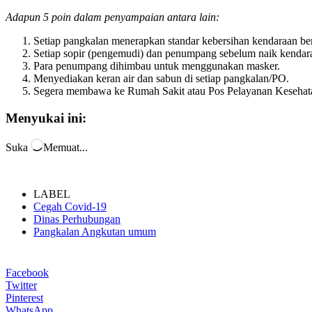
KUD Perintis Bantah Tudingan PETI di Tanoyan, Te
Aktivitas PETI Diduga Kian Masif di Gunung Tagi