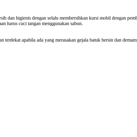
gaskan Aktivitas Berada dalam WIUP Berizin
n, Warga Desak APH Turun Tangan