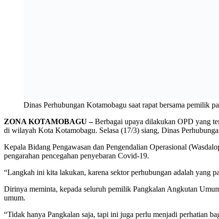
LABEL
Cegah Covid-19
Dinas Perhubungan
Pangkalan Angkutan umum
Facebook
Twitter
Pinterest
WhatsApp
Email
Print
Telegram
LINE
Berita sebelumya
Cegah Covid-19, Jam Besuk Pasien RSUD Kotamob
Berita berikutnya
DPRD Tunda Agenda di Luar Daerah
BERITA TERKAIT
DARI PENULIS