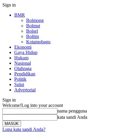
Sign in
BMR
Bolmong
Bolmut
Bolsel
Boltim
Kotamobagu
Ekonomi
Gaya Hidup
Hukum
Nasional
Olahraga
Pendidikan
Politik
Sulut
Advertorial
Sign in
Welcome!
Log into your account
nama pengguna
kata sandi Anda
Lupa kata sandi Anda?