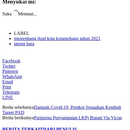
Menyukai ini:
Suka
Memuat...
LABEL
musrenbang rkpd kota kotamobagu tahun 2021
tatong bara
Facebook
Twitter
Pinterest
WhatsApp
Email
Print
Telegram
LINE
Berita sebelumya
Dampak Covid-19, Pemkot Sesuaikan Kembali
Target PAD
Berita berikutnya
Paripurna Penyampaian LKPj Bupati Via Vicon
BERITA TERKAIT
DARI PENULIS