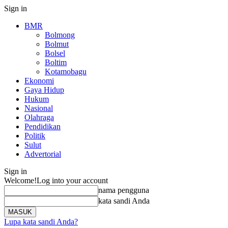
Sign in
BMR
Bolmong
Bolmut
Bolsel
Boltim
Kotamobagu
Ekonomi
Gaya Hidup
Hukum
Nasional
Olahraga
Pendidikan
Politik
Sulut
Advertorial
Sign in
Welcome!
Log into your account
nama pengguna
kata sandi Anda
Lupa kata sandi Anda?