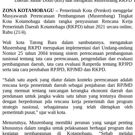
Daerah Sande Dodo (kiri) saat mengikuti Musrenbang RKPD T
ZONA KOTAMOBAGU –
Pemerintah Kota (Pemkot) menggelar
Musyawarah Perencanaan Pembangunan (Musrenbang) Tingkat
Kota Kotamobagu dalam rangka penyusunan Rencana Kerja
Pemerintah Daerah Kotamobagu (RKPD) tahun 2021 secara online,
Rabu (21/4).
Wali kota Tatong Bara dalam sambutannya, mengatakan
Musrenbang RKPD merupakan implementasi dari Undang-undang
Nomor 25 tahun 2004 tentang sistem perencanaan pembangunan
nasional tentang tata cara perencanaan, pengendalian dan evaluasi
pembangunan daerah, tata cara evaluasi Ranperda tentang RPJPD
serta tata cara perubahan RPJPD, RPJMD dan RKPD.
“Salah satu aspek yang diatur dalam konteks perencanaan adalah
rencana kerja pemerintah daerah sebagai penjabaran dari RPJMD
yang memuat tentang rancangan kerangka ekonomi daerah dan
pendanaan untuk jangka waktu satu tahun yang tentunya disusun
dengan berpedoman pda rencana kerja pemerintah dan program
strategis nasional, sebagaimana yang telah ditetapkan oleh
pemerintah pusat,” ujar wali kota.
Menurutnya, Musrenbang memiliki peranan yang sangat penting
khususnya dalam rangka untuk pelaksanaan berbagai program dan
kegiatan pembangunan di Kotamobagu. “Sebab melalui