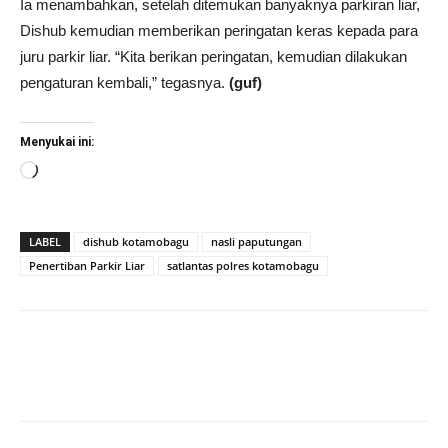
Ia menambahkan, setelah ditemukan banyaknya parkiran liar,
Dishub kemudian memberikan peringatan keras kepada para
juru parkir liar. “Kita berikan peringatan, kemudian dilakukan
pengaturan kembali,” tegasnya.
(guf)
Menyukai ini:
Memuat...
LABEL
dishub kotamobagu
nasli paputungan
Penertiban Parkir Liar
satlantas polres kotamobagu