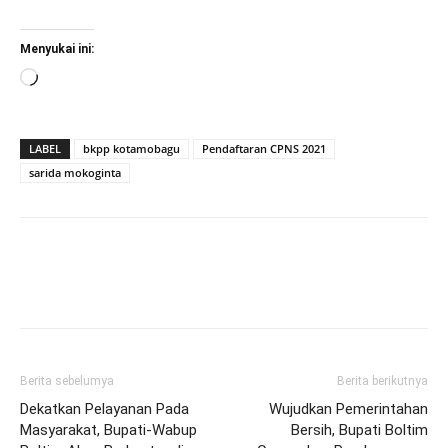
Menyukai ini:
Memuat...
LABEL
bkpp kotamobagu
Pendaftaran CPNS 2021
sarida mokoginta
Berita sebelumya
Berita berikutnya
Dekatkan Pelayanan Pada
Wujudkan Pemerintahan
Masyarakat, Bupati-Wabup
Bersih, Bupati Boltim