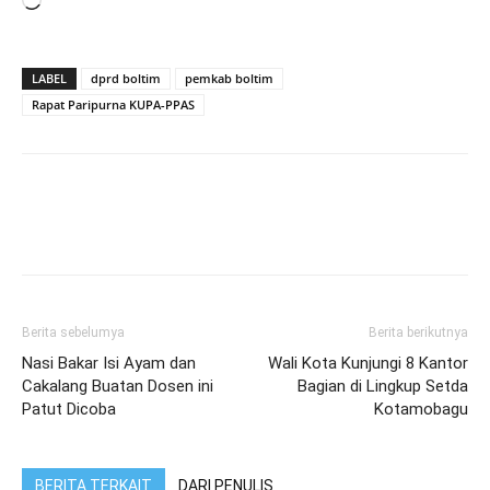
Memuat...
LABEL
dprd boltim
pemkab boltim
Rapat Paripurna KUPA-PPAS
Berita sebelumya
Berita berikutnya
Nasi Bakar Isi Ayam dan
Wali Kota Kunjungi 8 Kantor
Cakalang Buatan Dosen ini
Bagian di Lingkup Setda
Patut Dicoba
Kotamobagu
BERITA TERKAIT
DARI PENULIS