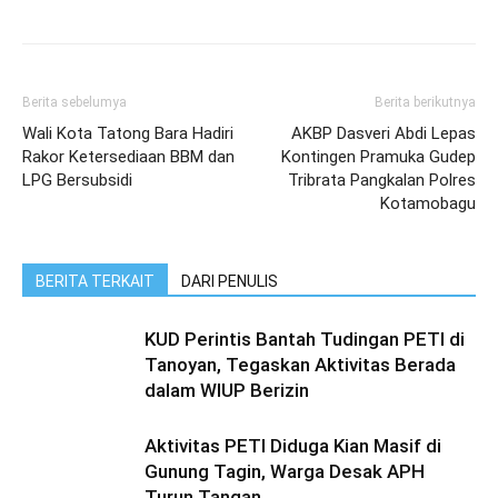
Berita sebelumya
Berita berikutnya
Wali Kota Tatong Bara Hadiri
AKBP Dasveri Abdi Lepas
Rakor Ketersediaan BBM dan
Kontingen Pramuka Gudep
LPG Bersubsidi
Tribrata Pangkalan Polres
Kotamobagu
BERITA TERKAIT
DARI PENULIS
KUD Perintis Bantah Tudingan PETI di
Tanoyan, Tegaskan Aktivitas Berada
dalam WIUP Berizin
Aktivitas PETI Diduga Kian Masif di
Gunung Tagin, Warga Desak APH
Turun Tangan