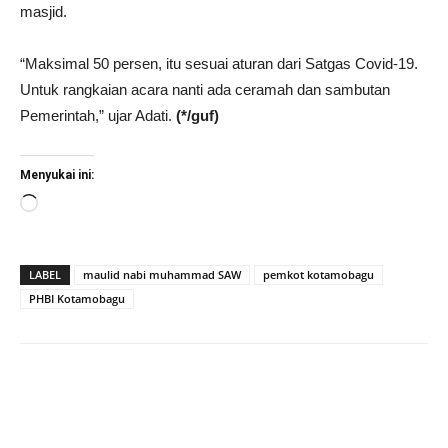
masjid.
“Maksimal 50 persen, itu sesuai aturan dari Satgas Covid-19.
Untuk rangkaian acara nanti ada ceramah dan sambutan
Pemerintah,” ujar Adati.
(*/guf)
Menyukai ini:
Memuat...
LABEL
maulid nabi muhammad SAW
pemkot kotamobagu
PHBI Kotamobagu