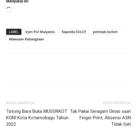
Menyukai ini:
Memuat...
LABEL
Irjen Pol Mulyatno
Kapolda SULUT
pemkab boltim
Wawasan Kebangsaan
Berita sebelumya
Berita berikutnya
Tatong Bara Buka MUSORKOT
Tak Pakai Seragam Dinas saat
KONI Kota Kotamobagu Tahun
Finger Print, Absensi ASN
2022
Tidak Sah