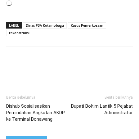
Memuat...
LABEL
Dinas P3A Kotamobagu
Kasus Pemerkosaan
rekonstruksi
Berita sebelumya
Berita berikutnya
Dishub Sosialisasikan
Bupati Boltim Lantik 5 Pejabat
Pemindahan Angkutan AKDP
Administrator
ke Terminal Bonawang