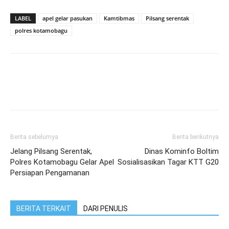
LABEL
apel gelar pasukan
Kamtibmas
Pilsang serentak
polres kotamobagu
Berita sebelumya
Berita berikutnya
Jelang Pilsang Serentak,
Dinas Kominfo Boltim
Polres Kotamobagu Gelar Apel
Sosialisasikan Tagar KTT G20
Persiapan Pengamanan
BERITA TERKAIT
DARI PENULIS