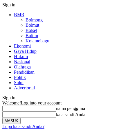
Sign in
BMR
Bolmong
Bolmut
Bolsel
Boltim
Kotamobagu
Ekonomi
Gaya Hidup
Hukum
Nasional
Olahraga
Pendidikan
Politik
Sulut
Advertorial
Sign in
Welcome!
Log into your account
nama pengguna
kata sandi Anda
Lupa kata sandi Anda?