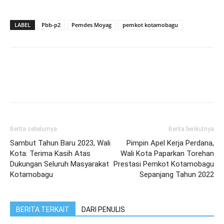
LABEL
Pbb-p2
Pemdes Moyag
pemkot kotamobagu
Berita sebelumya
Berita berikutnya
Sambut Tahun Baru 2023, Wali
Pimpin Apel Kerja Perdana,
Kota: Terima Kasih Atas
Wali Kota Paparkan Torehan
Dukungan Seluruh Masyarakat
Prestasi Pemkot Kotamobagu
Kotamobagu
Sepanjang Tahun 2022
BERITA TERKAIT
DARI PENULIS