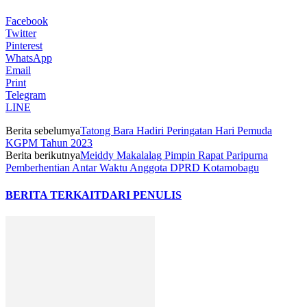
Facebook
Twitter
Pinterest
WhatsApp
Email
Print
Telegram
LINE
Berita sebelumya
Tatong Bara Hadiri Peringatan Hari Pemuda
KGPM Tahun 2023
Berita berikutnya
Meiddy Makalalag Pimpin Rapat Paripurna
Pemberhentian Antar Waktu Anggota DPRD Kotamobagu
BERITA TERKAIT
DARI PENULIS