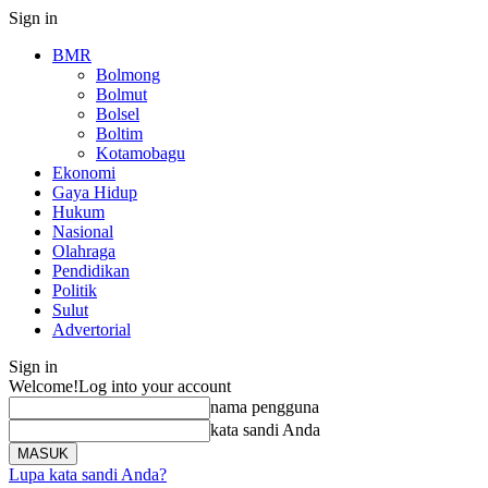
Sign in
BMR
Bolmong
Bolmut
Bolsel
Boltim
Kotamobagu
Ekonomi
Gaya Hidup
Hukum
Nasional
Olahraga
Pendidikan
Politik
Sulut
Advertorial
Sign in
Welcome!
Log into your account
nama pengguna
kata sandi Anda
Lupa kata sandi Anda?