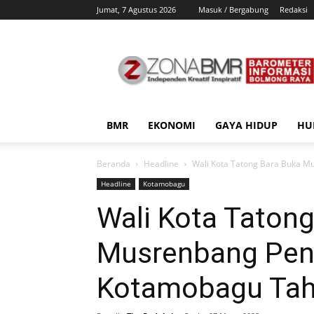
Jumat, 7 Agustus 2026
Masuk / Bergabung
Redaksi
ZonaBMR
BMR
EKONOMI
GAYA HIDUP
HU
Beranda
Headline
Wali Kota Tatong Bara Buka 
Headline
Kotamobagu
Wali Kota Taton
Musrenbang Pen
Kotamobagu Tah