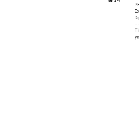
479
PE
Ex
D
Ti
y