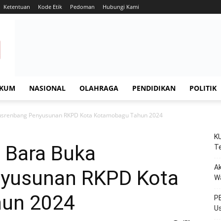
Ketentuan
Kode Etik
Pedoman
Hubungi Kami
KUM
NASIONAL
OLAHRAGA
PENDIDIKAN
POLITIK
Musrenbang Penyusunan RKPD Kota Kotamobagu Tahun 2024
KU
g Bara Buka
Te
Ak
yusunan RKPD Kota
W
un 2024
PE
Us