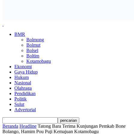
BMR
Bolmong
Bolmut
Bolsel
Boltim
Kotamobagu
Ekonomi
Gaya Hidup
Hukum
Nasional
Olahraga
Pendidikan
Politik
Sulut
Advertorial
Beranda
Headline
Tatong Bara Terima Kunjungan Pemkab Bone
Bolango, Hamim Pou Puji Kemajuan Kotamobagu