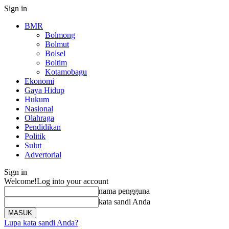
Sign in
BMR
Bolmong
Bolmut
Bolsel
Boltim
Kotamobagu
Ekonomi
Gaya Hidup
Hukum
Nasional
Olahraga
Pendidikan
Politik
Sulut
Advertorial
Sign in
Welcome!
Log into your account
nama pengguna
kata sandi Anda
Lupa kata sandi Anda?