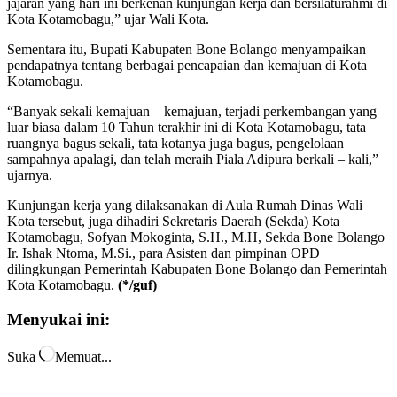
jajaran yang hari ini berkenan kunjungan kerja dan bersilaturahmi di
Kota Kotamobagu,” ujar Wali Kota.
Sementara itu, Bupati Kabupaten Bone Bolango menyampaikan
pendapatnya tentang berbagai pencapaian dan kemajuan di Kota
Kotamobagu.
“Banyak sekali kemajuan – kemajuan, terjadi perkembangan yang
luar biasa dalam 10 Tahun terakhir ini di Kota Kotamobagu, tata
ruangnya bagus sekali, tata kotanya juga bagus, pengelolaan
sampahnya apalagi, dan telah meraih Piala Adipura berkali – kali,”
ujarnya.
Kunjungan kerja yang dilaksanakan di Aula Rumah Dinas Wali
Kota tersebut, juga dihadiri Sekretaris Daerah (Sekda) Kota
Kotamobagu, Sofyan Mokoginta, S.H., M.H, Sekda Bone Bolango
Ir. Ishak Ntoma, M.Si., para Asisten dan pimpinan OPD
dilingkungan Pemerintah Kabupaten Bone Bolango dan Pemerintah
Kota Kotamobagu.
(*/guf)
Menyukai ini:
Suka
Memuat...