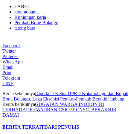
LABEL
kotamobagu
Kunjungan kerja
Pemkab Bone Bolango
tatong bara
Facebook
Twitter
Pinterest
WhatsApp
Email
Print
Telegram
LINE
Berita sebelumya
Diperkuat Ketua DPRD Kotamobagu dan Bupati
Bone Bolango, Laga Eksebisi Pemkot-Pemkab Berakhir Imbang
Berita berikutnya
GUGATAN WARGA INOBONTO
TERHADAP KEWAJIBAN CSR PT CNSC, BERAKHIR
DAMAI
BERITA TERKAIT
DARI PENULIS