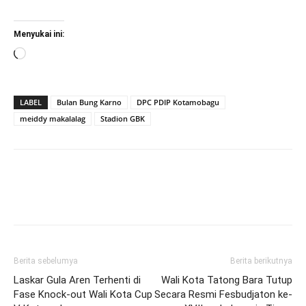
Menyukai ini:
Memuat...
LABEL
Bulan Bung Karno
DPC PDIP Kotamobagu
meiddy makalalag
Stadion GBK
Berita sebelumya
Berita berikutnya
Laskar Gula Aren Terhenti di
Wali Kota Tatong Bara Tutup
Fase Knock-out Wali Kota Cup
Secara Resmi Fesbudjaton ke-