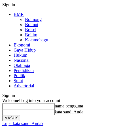
Sign in
BMR
Bolmong
Bolmut
Bolsel
Boltim
Kotamobagu
Ekonomi
Gaya Hidup
Hukum
Nasional
Olahraga
Pendidikan
Politik
Sulut
Advertorial
Sign in
Welcome!
Log into your account
nama pengguna
kata sandi Anda
Lupa kata sandi Anda?