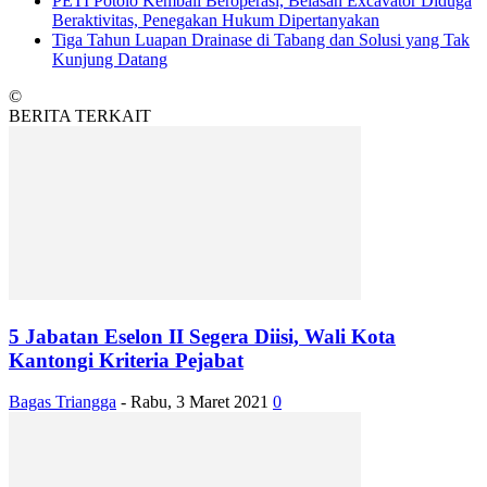
PETI Potolo Kembali Beroperasi, Belasan Excavator Diduga
Beraktivitas, Penegakan Hukum Dipertanyakan
Tiga Tahun Luapan Drainase di Tabang dan Solusi yang Tak
Kunjung Datang
©
BERITA TERKAIT
5 Jabatan Eselon II Segera Diisi, Wali Kota
Kantongi Kriteria Pejabat
Bagas Triangga
-
Rabu, 3 Maret 2021
0