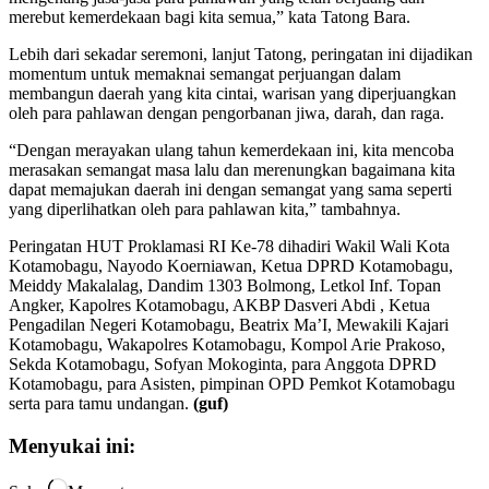
merebut kemerdekaan bagi kita semua,” kata Tatong Bara.
Lebih dari sekadar seremoni, lanjut Tatong, peringatan ini dijadikan
momentum untuk memaknai semangat perjuangan dalam
membangun daerah yang kita cintai, warisan yang diperjuangkan
oleh para pahlawan dengan pengorbanan jiwa, darah, dan raga.
“Dengan merayakan ulang tahun kemerdekaan ini, kita mencoba
merasakan semangat masa lalu dan merenungkan bagaimana kita
dapat memajukan daerah ini dengan semangat yang sama seperti
yang diperlihatkan oleh para pahlawan kita,” tambahnya.
Peringatan HUT Proklamasi RI Ke-78 dihadiri Wakil Wali Kota
Kotamobagu, Nayodo Koerniawan, Ketua DPRD Kotamobagu,
Meiddy Makalalag, Dandim 1303 Bolmong, Letkol Inf. Topan
Angker, Kapolres Kotamobagu, AKBP Dasveri Abdi , Ketua
Pengadilan Negeri Kotamobagu, Beatrix Ma’I, Mewakili Kajari
Kotamobagu, Wakapolres Kotamobagu, Kompol Arie Prakoso,
Sekda Kotamobagu, Sofyan Mokoginta, para Anggota DPRD
Kotamobagu, para Asisten, pimpinan OPD Pemkot Kotamobagu
serta para tamu undangan.
(guf)
Menyukai ini: