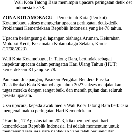
Wali Kota Tatong Bara memimpin upacara peringatan detik-de
Indonesia ke-78.
ZONA KOTAMOBAGU
– Pemerintah Kota (Pemkot)
Kotamobagu sukses menggelar upacara peringatan detik-detik
Proklamasi Kemerdekaan Republik Indonesia yang ke-78 tahun.
Upacara berlangsung di lapangan olahraga Aruman, Kelurahan
Motoboi Kecil, Kecamatan Kotamobagu Selatan, Kamis
(17/08/2023).
Wali Kota Kotamobagu, Ir. Tatong Bara, bertindak sebagai
inspektur upacara dalam peringatan Hari Ulang Tahun (HUT)
kemerdekaan RI yang ke-78.
Pantauan di lapangan, Pasukan Pengibar Bendera Pusaka
(Paskibraka) Kota Kotamobagu tahun 2023 sukses menjalankan
tugas mereka dengan sangat baik, dan meraih pujian dari seluruh
peserta upacara.
Usai upacara, kepada awak media Wali Kota Tatong Bara berbicara
mengenai makna peringatan Hari Kemerdekaan.
“Hari ini, 17 Agustus tahun 2023, kita memperingati hari
kemerdekaan Republik Indonesia. Ini adalah momentum untuk
mengenang jasa-jasa para pahlawan yang telah berjuang dan