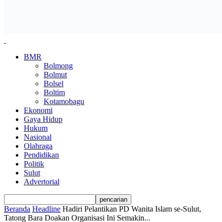
BMR
Bolmong
Bolmut
Bolsel
Boltim
Kotamobagu
Ekonomi
Gaya Hidup
Hukum
Nasional
Olahraga
Pendidikan
Politik
Sulut
Advertorial
Beranda
Headline
Hadiri Pelantikan PD Wanita Islam se-Sulut,
Tatong Bara Doakan Organisasi Ini Semakin...