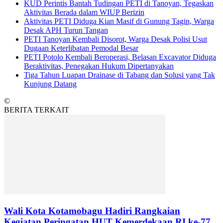
KUD Perintis Bantah Tudingan PETI di Tanoyan, Tegaskan
Aktivitas Berada dalam WIUP Berizin
Aktivitas PETI Diduga Kian Masif di Gunung Tagin, Warga
Desak APH Turun Tangan
PETI Tanoyan Kembali Disorot, Warga Desak Polisi Usut
Dugaan Keterlibatan Pemodal Besar
PETI Potolo Kembali Beroperasi, Belasan Excavator Diduga
Beraktivitas, Penegakan Hukum Dipertanyakan
Tiga Tahun Luapan Drainase di Tabang dan Solusi yang Tak
Kunjung Datang
©
BERITA TERKAIT
Wali Kota Kotamobagu Hadiri Rangkaian
Kegiatan Peringatan HUT Kemerdekaan RI ke-77