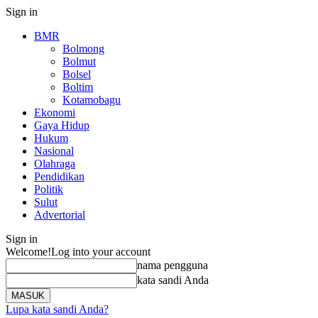
Sign in
BMR
Bolmong
Bolmut
Bolsel
Boltim
Kotamobagu
Ekonomi
Gaya Hidup
Hukum
Nasional
Olahraga
Pendidikan
Politik
Sulut
Advertorial
Sign in
Welcome!
Log into your account
nama pengguna
kata sandi Anda
Lupa kata sandi Anda?