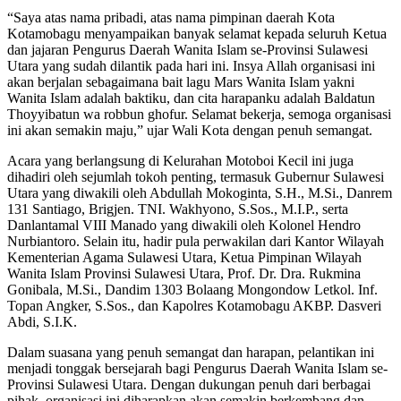
“Saya atas nama pribadi, atas nama pimpinan daerah Kota
Kotamobagu menyampaikan banyak selamat kepada seluruh Ketua
dan jajaran Pengurus Daerah Wanita Islam se-Provinsi Sulawesi
Utara yang sudah dilantik pada hari ini. Insya Allah organisasi ini
akan berjalan sebagaimana bait lagu Mars Wanita Islam yakni
Wanita Islam adalah baktiku, dan cita harapanku adalah Baldatun
Thoyyibatun wa robbun ghofur. Selamat bekerja, semoga organisasi
ini akan semakin maju,” ujar Wali Kota dengan penuh semangat.
Acara yang berlangsung di Kelurahan Motoboi Kecil ini juga
dihadiri oleh sejumlah tokoh penting, termasuk Gubernur Sulawesi
Utara yang diwakili oleh Abdullah Mokoginta, S.H., M.Si., Danrem
131 Santiago, Brigjen. TNI. Wakhyono, S.Sos., M.I.P., serta
Danlantamal VIII Manado yang diwakili oleh Kolonel Hendro
Nurbiantoro. Selain itu, hadir pula perwakilan dari Kantor Wilayah
Kementerian Agama Sulawesi Utara, Ketua Pimpinan Wilayah
Wanita Islam Provinsi Sulawesi Utara, Prof. Dr. Dra. Rukmina
Gonibala, M.Si., Dandim 1303 Bolaang Mongondow Letkol. Inf.
Topan Angker, S.Sos., dan Kapolres Kotamobagu AKBP. Dasveri
Abdi, S.I.K.
Dalam suasana yang penuh semangat dan harapan, pelantikan ini
menjadi tonggak bersejarah bagi Pengurus Daerah Wanita Islam se-
Provinsi Sulawesi Utara. Dengan dukungan penuh dari berbagai
pihak, organisasi ini diharapkan akan semakin berkembang dan