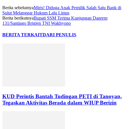
Berita sebelumya
Miris! Diduga Anak Pemilik Salah Satu Bank di
Sulut Melanggar Hukum Lalu Lintas
Berita berikutnya
Bupati SSM Terima Kunjungan Danrem
131/Santiago Brigjen TNI Wakhyono
BERITA TERKAIT
DARI PENULIS
KUD Perintis Bantah Tudingan PETI di Tanoyan,
Tegaskan Aktivitas Berada dalam WIUP Berizin