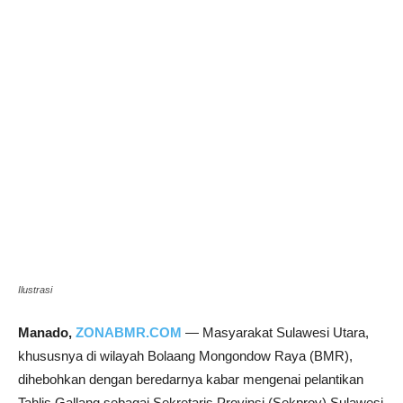
Ilustrasi
Manado,
ZONABMR.COM
— Masyarakat Sulawesi Utara,
khususnya di wilayah Bolaang Mongondow Raya (BMR),
dihebohkan dengan beredarnya kabar mengenai pelantikan
Tahlis Gallang sebagai Sekretaris Provinsi (Sekprov) Sulawesi