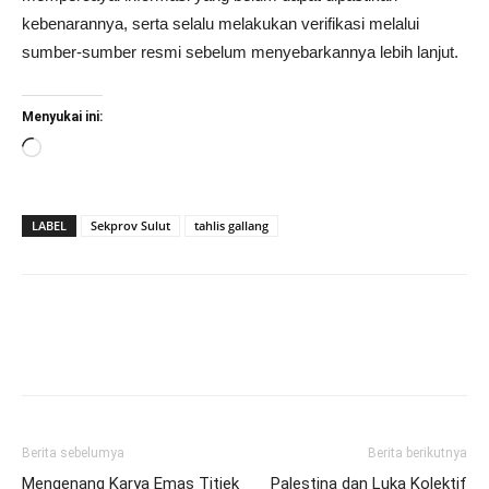
kebenarannya, serta selalu melakukan verifikasi melalui
sumber-sumber resmi sebelum menyebarkannya lebih lanjut.
Menyukai ini:
Memuat...
LABEL
Sekprov Sulut
tahlis gallang
Berita sebelumya
Berita berikutnya
Mengenang Karya Emas Titiek
Palestina dan Luka Kolektif