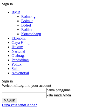
Sign in
BMR
Bolmong
Bolmut
Bolsel
Boltim
Kotamobagu
Ekonomi
Gaya Hidup
Hukum
Nasional
Olahraga
Pendidikan
Politik
Sulut
Advertorial
Sign in
Welcome!
Log into your account
nama pengguna
kata sandi Anda
Lupa kata sandi Anda?