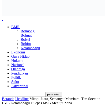
BMR
Bolmong
Bolmut
Bolsel
Boltim
Kotamobagu
Ekonomi
Gaya Hidup
Hukum
Nasional
Olahraga
Pendidikan
Politik
Sulut
Advertorial
Beranda
Headline
Mimpi Juara, Semangat Membara: Tim Soeratin
U-15 Kotamobagu Dilepas MSB Menuju Zona...