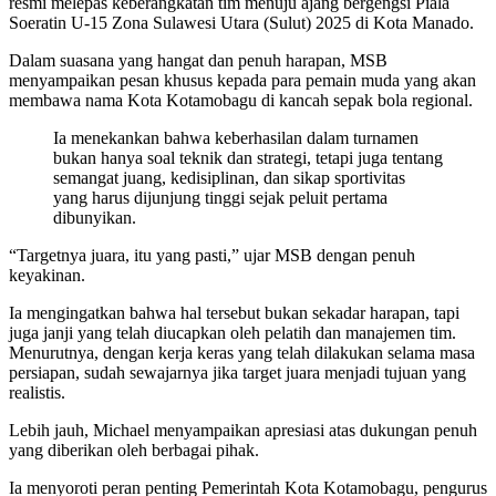
resmi melepas keberangkatan tim menuju ajang bergengsi Piala
Soeratin U-15 Zona Sulawesi Utara (Sulut) 2025 di Kota Manado.
Dalam suasana yang hangat dan penuh harapan, MSB
menyampaikan pesan khusus kepada para pemain muda yang akan
membawa nama Kota Kotamobagu di kancah sepak bola regional.
Ia menekankan bahwa keberhasilan dalam turnamen
bukan hanya soal teknik dan strategi, tetapi juga tentang
semangat juang, kedisiplinan, dan sikap sportivitas
yang harus dijunjung tinggi sejak peluit pertama
dibunyikan.
“Targetnya juara, itu yang pasti,” ujar MSB dengan penuh
keyakinan.
Ia mengingatkan bahwa hal tersebut bukan sekadar harapan, tapi
juga janji yang telah diucapkan oleh pelatih dan manajemen tim.
Menurutnya, dengan kerja keras yang telah dilakukan selama masa
persiapan, sudah sewajarnya jika target juara menjadi tujuan yang
realistis.
Lebih jauh, Michael menyampaikan apresiasi atas dukungan penuh
yang diberikan oleh berbagai pihak.
Ia menyoroti peran penting Pemerintah Kota Kotamobagu, pengurus