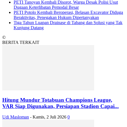
PETI Tanoyan Kembali Disorot, Warga Desak Polisi Usut
Dugaan Keterlibatan Pemodal Besar
PETI Potolo Kembali Beroperasi, Belasan Excavator Diduga
Beraktivitas, Penegakan Hukum Dipertanyakan
Tiga Tahun Luapan Drainase di Tabang dan Solusi yang Tak
Kunjung Datang
©
BERITA TERKAIT
Hitung Mundur Totabuan Champions League,
VAR Siap Digunakan, Persiapan Stadion Capai...
Udi Masloman
-
Kamis, 2 Juli 2026
0