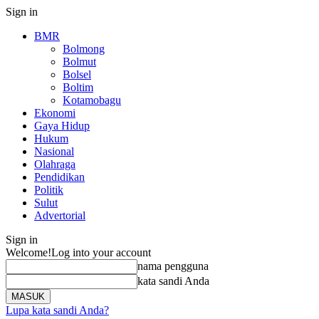
Sign in
BMR
Bolmong
Bolmut
Bolsel
Boltim
Kotamobagu
Ekonomi
Gaya Hidup
Hukum
Nasional
Olahraga
Pendidikan
Politik
Sulut
Advertorial
Sign in
Welcome!
Log into your account
nama pengguna
kata sandi Anda
Lupa kata sandi Anda?