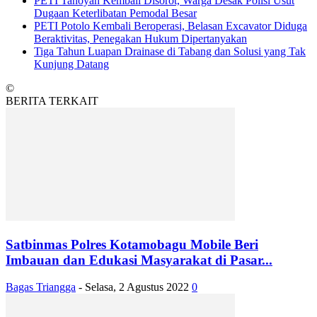
PETI Tanoyan Kembali Disorot, Warga Desak Polisi Usut
Dugaan Keterlibatan Pemodal Besar
PETI Potolo Kembali Beroperasi, Belasan Excavator Diduga
Beraktivitas, Penegakan Hukum Dipertanyakan
Tiga Tahun Luapan Drainase di Tabang dan Solusi yang Tak
Kunjung Datang
©
BERITA TERKAIT
Satbinmas Polres Kotamobagu Mobile Beri
Imbauan dan Edukasi Masyarakat di Pasar...
Bagas Triangga
-
Selasa, 2 Agustus 2022
0