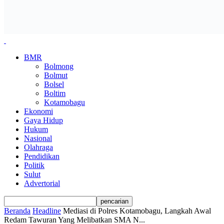
BMR
Bolmong
Bolmut
Bolsel
Boltim
Kotamobagu
Ekonomi
Gaya Hidup
Hukum
Nasional
Olahraga
Pendidikan
Politik
Sulut
Advertorial
Beranda
Headline
Mediasi di Polres Kotamobagu, Langkah Awal
Redam Tawuran Yang Melibatkan SMA N...