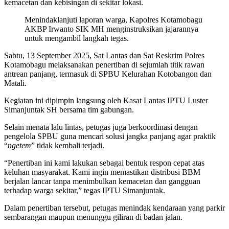
kemacetan dan kebisingan di sekitar lokasi.
Menindaklanjuti laporan warga, Kapolres Kotamobagu
AKBP Irwanto SIK MH menginstruksikan jajarannya
untuk mengambil langkah tegas.
Sabtu, 13 September 2025, Sat Lantas dan Sat Reskrim Polres
Kotamobagu melaksanakan penertiban di sejumlah titik rawan
antrean panjang, termasuk di SPBU Kelurahan Kotobangon dan
Matali.
Kegiatan ini dipimpin langsung oleh Kasat Lantas IPTU Luster
Simanjuntak SH bersama tim gabungan.
Selain menata lalu lintas, petugas juga berkoordinasi dengan
pengelola SPBU guna mencari solusi jangka panjang agar praktik
“
ngetem
” tidak kembali terjadi.
“Penertiban ini kami lakukan sebagai bentuk respon cepat atas
keluhan masyarakat. Kami ingin memastikan distribusi BBM
berjalan lancar tanpa menimbulkan kemacetan dan gangguan
terhadap warga sekitar,” tegas IPTU Simanjuntak.
Dalam penertiban tersebut, petugas menindak kendaraan yang parkir
sembarangan maupun menunggu giliran di badan jalan.