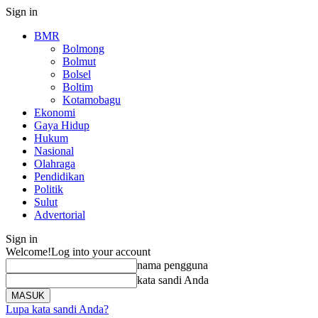
Sign in
BMR
Bolmong
Bolmut
Bolsel
Boltim
Kotamobagu
Ekonomi
Gaya Hidup
Hukum
Nasional
Olahraga
Pendidikan
Politik
Sulut
Advertorial
Sign in
Welcome!
Log into your account
nama pengguna
kata sandi Anda
Lupa kata sandi Anda?