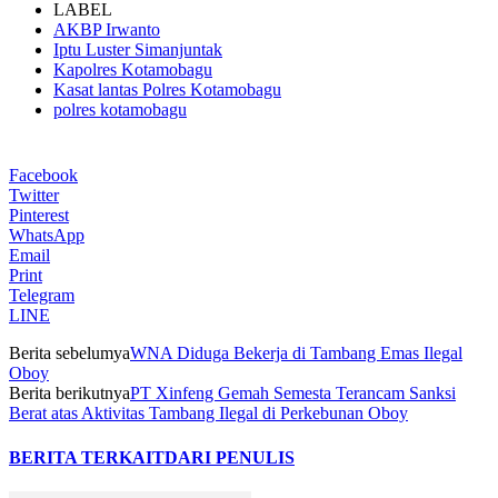
LABEL
AKBP Irwanto
Iptu Luster Simanjuntak
Kapolres Kotamobagu
Kasat lantas Polres Kotamobagu
polres kotamobagu
Facebook
Twitter
Pinterest
WhatsApp
Email
Print
Telegram
LINE
Berita sebelumya
WNA Diduga Bekerja di Tambang Emas Ilegal
Oboy
Berita berikutnya
PT Xinfeng Gemah Semesta Terancam Sanksi
Berat atas Aktivitas Tambang Ilegal di Perkebunan Oboy
BERITA TERKAIT
DARI PENULIS