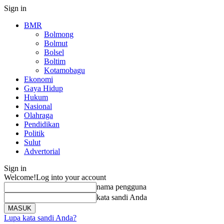
Sign in
BMR
Bolmong
Bolmut
Bolsel
Boltim
Kotamobagu
Ekonomi
Gaya Hidup
Hukum
Nasional
Olahraga
Pendidikan
Politik
Sulut
Advertorial
Sign in
Welcome!
Log into your account
nama pengguna
kata sandi Anda
Lupa kata sandi Anda?