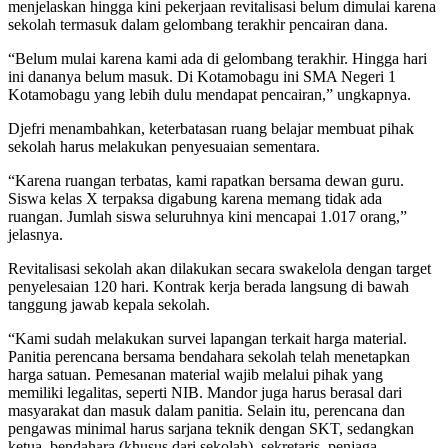
menjelaskan hingga kini pekerjaan revitalisasi belum dimulai karena
sekolah termasuk dalam gelombang terakhir pencairan dana.
“Belum mulai karena kami ada di gelombang terakhir. Hingga hari
ini dananya belum masuk. Di Kotamobagu ini SMA Negeri 1
Kotamobagu yang lebih dulu mendapat pencairan,” ungkapnya.
Djefri menambahkan, keterbatasan ruang belajar membuat pihak
sekolah harus melakukan penyesuaian sementara.
“Karena ruangan terbatas, kami rapatkan bersama dewan guru.
Siswa kelas X terpaksa digabung karena memang tidak ada
ruangan. Jumlah siswa seluruhnya kini mencapai 1.017 orang,”
jelasnya.
Revitalisasi sekolah akan dilakukan secara swakelola dengan target
penyelesaian 120 hari. Kontrak kerja berada langsung di bawah
tanggung jawab kepala sekolah.
“Kami sudah melakukan survei lapangan terkait harga material.
Panitia perencana bersama bendahara sekolah telah menetapkan
harga satuan. Pemesanan material wajib melalui pihak yang
memiliki legalitas, seperti NIB. Mandor juga harus berasal dari
masyarakat dan masuk dalam panitia. Selain itu, perencana dan
pengawas minimal harus sarjana teknik dengan SKT, sedangkan
ketua, bendahara (khusus dari sekolah), sekretaris, penjaga