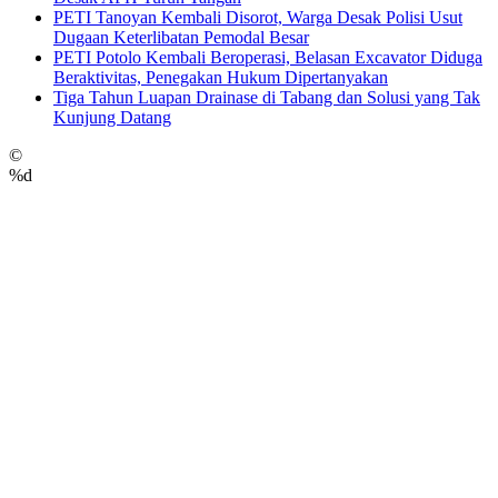
PETI Tanoyan Kembali Disorot, Warga Desak Polisi Usut
Dugaan Keterlibatan Pemodal Besar
PETI Potolo Kembali Beroperasi, Belasan Excavator Diduga
Beraktivitas, Penegakan Hukum Dipertanyakan
Tiga Tahun Luapan Drainase di Tabang dan Solusi yang Tak
Kunjung Datang
©
%d