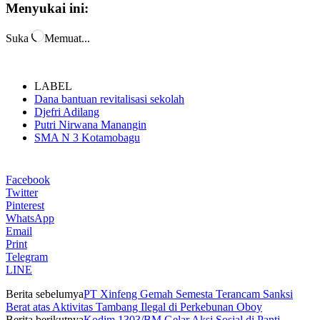
Menyukai ini:
Suka
Memuat...
LABEL
Dana bantuan revitalisasi sekolah
Djefri Adilang
Putri Nirwana Manangin
SMA N 3 Kotamobagu
Facebook
Twitter
Pinterest
WhatsApp
Email
Print
Telegram
LINE
Berita sebelumya
PT Xinfeng Gemah Semesta Terancam Sanksi
Berat atas Aktivitas Tambang Ilegal di Perkebunan Oboy
Berita berikutnya
Kodim 1303/BM Gelar Aksi Sosial di Panti