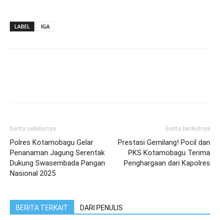
LABEL
IGA
Berita sebelumya
Berita berikutnya
Polres Kotamobagu Gelar
Prestasi Gemilang! Pocil dan
Penanaman Jagung Serentak
PKS Kotamobagu Terima
Dukung Swasembada Pangan
Penghargaan dari Kapolres
Nasional 2025
BERITA TERKAIT
DARI PENULIS