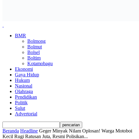
BMR
Bolmong
Bolmut
Bolsel
Boltim
Kotamobagu
Ekonomi
Gaya Hidup
Hukum
Nasional
Olahraga
Pendidikan
Politik
Sulut
Advertorial
Beranda
Headline
Geger Minyak Nilam Oplosan! Warga Motoboi
Kecil Rugi Ratusan Juta, Resmi Polisikan...