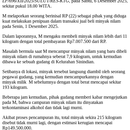
LP/696/XII/2025/SULUT/RES-KTG
, pada Sabtu, 6 Desember 2025,
sekitar pukul 18.00 WITA.
M melaporkan seorang berinisal RP (22) sebagai pihak yang diduga
kuat melakukan penipuan dalam transaksi jual beli minyak nilam
pada Senin, 1 Desember 2025.
Dalam laporannya, M mengaku membeli minyak nilam lebih dari 11
kilogram dengan total pembayaran Rp7.007.500 dari RP.
Masalah bermula saat M mencampur minyak nilam yang baru dibeli
minyak nilam di rumahnya seberat 7,9 kilogram, untuk kemudian
dibawa ke sebuah gudang di Kelurahan Sinindian.
Setibanya di lokasi, minyak tersebut langsung diambil oleh seorang
pegawai gudang, yang kemudian mencampurkannya dengan
minyak milik M sebelumnya dengan total berat mencapai sekitar
193 kilogram.
Beberapa jam kemudian, pihak gudang memberi kabar mengejutkan
pada M, bahwa campuran minyak nilam itu dinyatakan
terkontaminasi alkohol dan tidak lagi murni.
Akibat proses pencampuran itu, total minyak sekira 215 kilogram
disebut tidak murni lagi, dengan estimasi kerugian mencapai
Rp149.500.000.