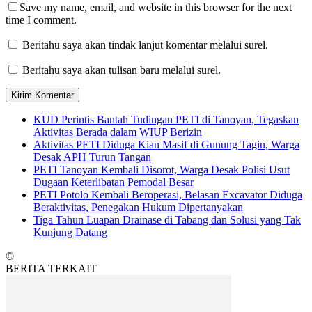
Save my name, email, and website in this browser for the next
time I comment.
Beritahu saya akan tindak lanjut komentar melalui surel.
Beritahu saya akan tulisan baru melalui surel.
KUD Perintis Bantah Tudingan PETI di Tanoyan, Tegaskan
Aktivitas Berada dalam WIUP Berizin
Aktivitas PETI Diduga Kian Masif di Gunung Tagin, Warga
Desak APH Turun Tangan
PETI Tanoyan Kembali Disorot, Warga Desak Polisi Usut
Dugaan Keterlibatan Pemodal Besar
PETI Potolo Kembali Beroperasi, Belasan Excavator Diduga
Beraktivitas, Penegakan Hukum Dipertanyakan
Tiga Tahun Luapan Drainase di Tabang dan Solusi yang Tak
Kunjung Datang
©
BERITA TERKAIT