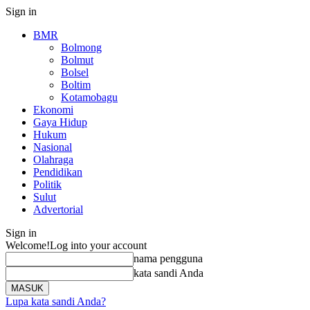
Sign in
BMR
Bolmong
Bolmut
Bolsel
Boltim
Kotamobagu
Ekonomi
Gaya Hidup
Hukum
Nasional
Olahraga
Pendidikan
Politik
Sulut
Advertorial
Sign in
Welcome!
Log into your account
nama pengguna
kata sandi Anda
Lupa kata sandi Anda?