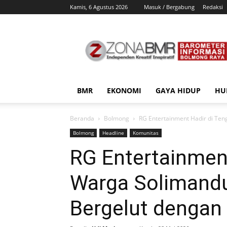
Kamis, 6 Agustus 2026
Masuk / Bergabung
Redaksi
ZonaBMR
BMR
EKONOMI
GAYA HIDUP
HU
Beranda
Bolmong
RG Entertainment Hadir di Te
Bolmong
Headline
Komunitas
RG Entertainmen
Warga Solimand
Bergelut dengan