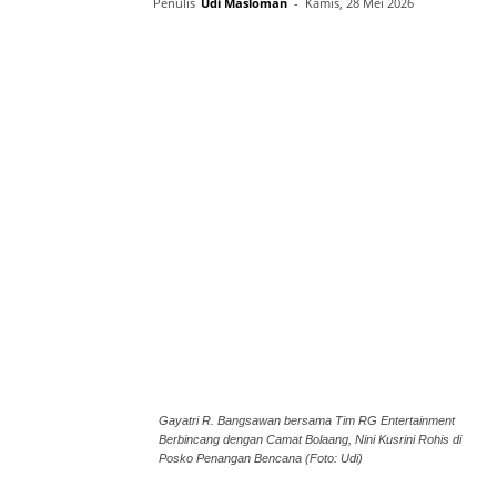
Penulis
Udi Masloman
-
Kamis, 28 Mei 2026
Gayatri R. Bangsawan bersama Tim RG Entertainment
Berbincang dengan Camat Bolaang, Nini Kusrini Rohis di
Posko Penangan Bencana (Foto: Udi)