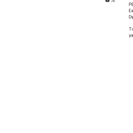
74
PE
Ex
D
Ti
y