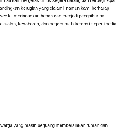
ni, hati kami tergerak untuk segera datang dan berbagi. Apa
bandingkan kerugian yang dialami, namun kami berharap
sedikit meringankan beban dan menjadi penghibur hati.
kuatan, kesabaran, dan segera pulih kembali seperti sedia
a warga yang masih berjuang membersihkan rumah dan