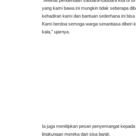
“Melihat penderitaan saudara-saudara kita di si
yang kami bawa ini mungkin tidak seberapa di
kehadiran kami dan bantuan sederhana ini bisa 
Kami berdoa semoga warga senantiasa diberi ke
kala,” ujarnya.
Ia juga menitipkan pesan penyemangat kepad
lingkungan mereka dari sisa banjir.