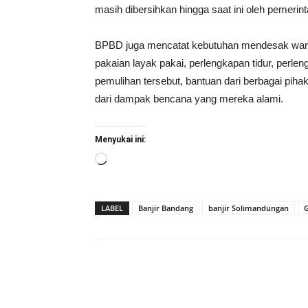
masih dibersihkan hingga saat ini oleh pemerin
BPBD juga mencatat kebutuhan mendesak warga s
pakaian layak pakai, perlengkapan tidur, perle
pemulihan tersebut, bantuan dari berbagai pih
dari dampak bencana yang mereka alami.
Menyukai ini:
Memuat...
LABEL
Banjir Bandang
banjir Solimandungan
G