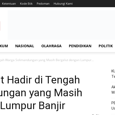
Ketentuan
Kode Etik
Pedoman
Hubungi Kami
KUM
NASIONAL
OLAHRAGA
PENDIDIKAN
POLITIK
ngah Warga Solimandungan yang Masih Bergelut dengan Lumpur...
KU
t Hadir di Tengah
Te
Ak
ungan yang Masih
W
 Lumpur Banjir
PE
Us