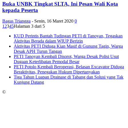
Buka UNBK Tingkat SLTA, Ini Pesan Wali Kota
kepada Peserta
Bagas Triangga
-
Senin, 16 Maret 2020
0
1
2
3
4
5
Halaman 3 dari 5
KUD Perintis Bantah Tudingan PETI di Tanoyan, Tegaskan
Aktivitas Berada dalam WIUP Berizin
Aktivitas PETI Diduga Kian Masif di Gunung Tagin, Warga
Desak APH Turun Tangan
PETI Tanoyan Kembali Disorot, Warga Desak Polisi Usut
Dugaan Keterlibatan Pemodal Besar
PETI Potolo Kembali Beroperasi, Belasan Excavator Diduga
Beraktivitas, Penegakan Hukum Dipertanyakan
Tiga Tahun Luapan Drainase di Tabang dan Solusi yang Tak
Kunjung Datang
©