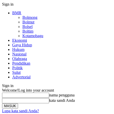
Sign in
BMR
Bolmong
Bolmut
Bolsel
Boltim
Kotamobagu
Ekonomi
Gaya Hidup
Hukum
Nasional
Olahraga
Pendidikan
Politik
Sulut
Advertorial
Sign in
Welcome!
Log into your account
nama pengguna
kata sandi Anda
Lupa kata sandi Anda?