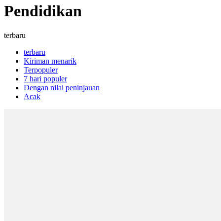
Pendidikan
terbaru
terbaru
Kiriman menarik
Terpopuler
7 hari populer
Dengan nilai peninjauan
Acak