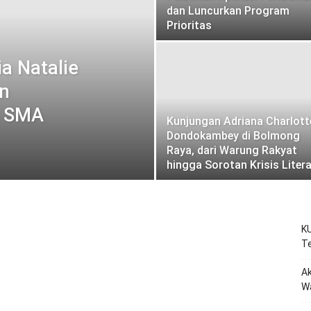
dan Luncurkan Program
Prioritas
a Natalie
an
n SMA
Kunjungan Adriana Charlott
Dondokambey di Bolmong
Raya, dari Warung Rakyat
hingga Sorotan Krisis Litera
KU
Te
Ak
W