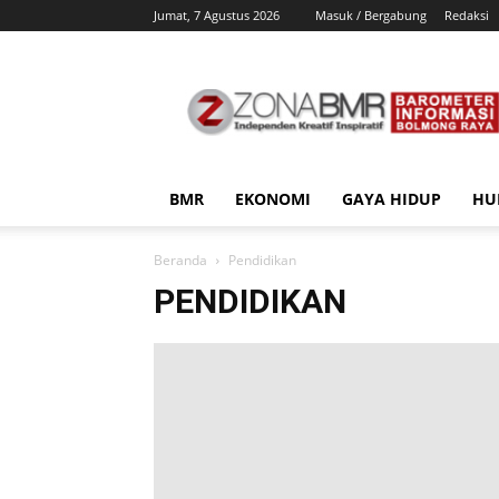
Jumat, 7 Agustus 2026
Masuk / Bergabung
Redaksi
ZonaBMR
BMR
EKONOMI
GAYA HIDUP
HU
Beranda
Pendidikan
PENDIDIKAN