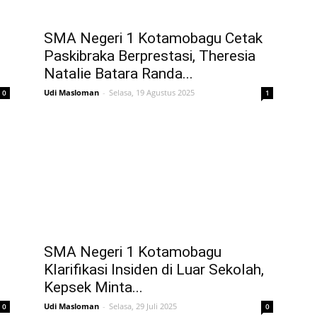
SMA Negeri 1 Kotamobagu Cetak
Paskibraka Berprestasi, Theresia
Natalie Batara Randa...
Udi Masloman
-
Selasa, 19 Agustus 2025
0
1
SMA Negeri 1 Kotamobagu
Klarifikasi Insiden di Luar Sekolah,
Kepsek Minta...
Udi Masloman
-
Selasa, 29 Juli 2025
0
0