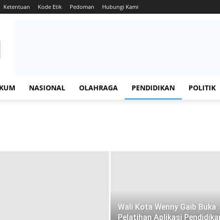
Ketentuan
Kode Etik
Pedoman
Hubungi Kami
KUM
NASIONAL
OLAHRAGA
PENDIDIKAN
POLITIK
Wali Kota Wenny Gaib Buka
Pelatihan Aplikasi Pendidika