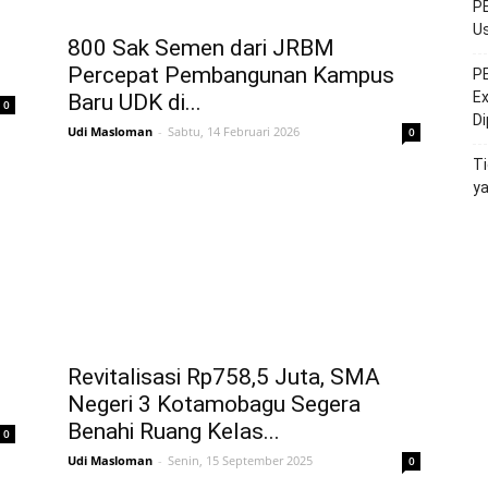
PE
Us
800 Sak Semen dari JRBM
Percepat Pembangunan Kampus
PE
Ex
Baru UDK di...
0
D
Udi Masloman
-
Sabtu, 14 Februari 2026
0
Ti
y
Revitalisasi Rp758,5 Juta, SMA
Negeri 3 Kotamobagu Segera
Benahi Ruang Kelas...
0
Udi Masloman
-
Senin, 15 September 2025
0