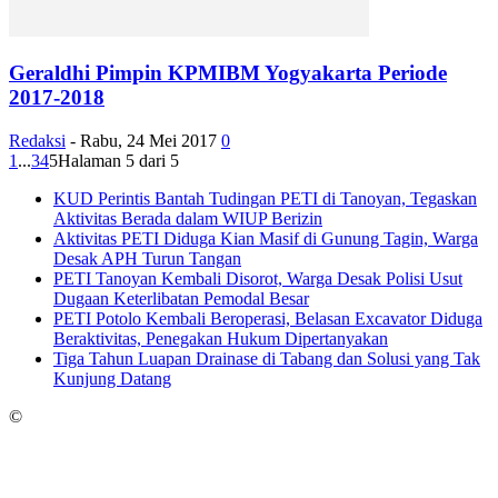
Geraldhi Pimpin KPMIBM Yogyakarta Periode
2017-2018
Redaksi
-
Rabu, 24 Mei 2017
0
1
...
3
4
5
Halaman 5 dari 5
KUD Perintis Bantah Tudingan PETI di Tanoyan, Tegaskan
Aktivitas Berada dalam WIUP Berizin
Aktivitas PETI Diduga Kian Masif di Gunung Tagin, Warga
Desak APH Turun Tangan
PETI Tanoyan Kembali Disorot, Warga Desak Polisi Usut
Dugaan Keterlibatan Pemodal Besar
PETI Potolo Kembali Beroperasi, Belasan Excavator Diduga
Beraktivitas, Penegakan Hukum Dipertanyakan
Tiga Tahun Luapan Drainase di Tabang dan Solusi yang Tak
Kunjung Datang
©