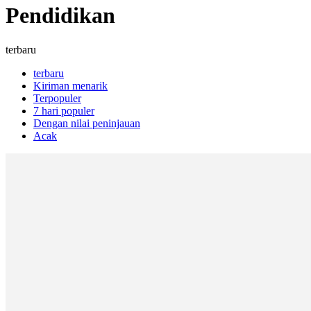
Pendidikan
terbaru
terbaru
Kiriman menarik
Terpopuler
7 hari populer
Dengan nilai peninjauan
Acak