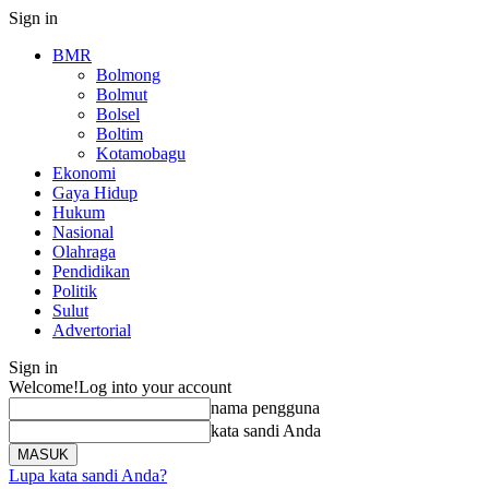
Sign in
BMR
Bolmong
Bolmut
Bolsel
Boltim
Kotamobagu
Ekonomi
Gaya Hidup
Hukum
Nasional
Olahraga
Pendidikan
Politik
Sulut
Advertorial
Sign in
Welcome!
Log into your account
nama pengguna
kata sandi Anda
Lupa kata sandi Anda?