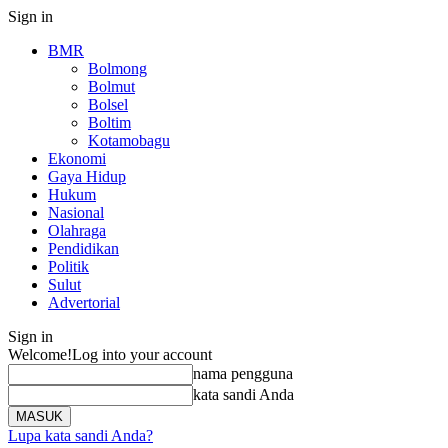
Sign in
BMR
Bolmong
Bolmut
Bolsel
Boltim
Kotamobagu
Ekonomi
Gaya Hidup
Hukum
Nasional
Olahraga
Pendidikan
Politik
Sulut
Advertorial
Sign in
Welcome!
Log into your account
nama pengguna
kata sandi Anda
Lupa kata sandi Anda?