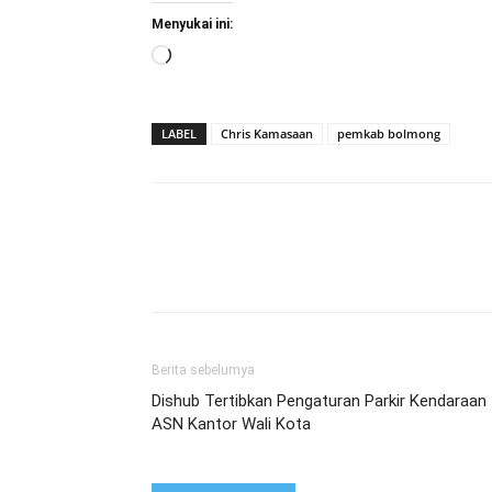
Menyukai ini:
Memuat...
LABEL
Chris Kamasaan
pemkab bolmong
Berita sebelumya
Dishub Tertibkan Pengaturan Parkir Kendaraan
ASN Kantor Wali Kota