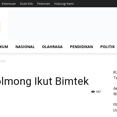
Ketentuan
Kode Etik
Pedoman
Hubungi Kami
KUM
NASIONAL
OLAHRAGA
PENDIDIKAN
POLITIK
mtek
KU
olmong Ikut Bimtek
Te
Ak
947
W
PE
Us