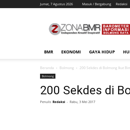
Jumat, 7 Agustus 2026
Masuk / Bergabung
Redaksi
ZonaBMR
BMR
EKONOMI
GAYA HIDUP
HU
Beranda
Bolmong
200 Sekdes di Bolmong Ikut Bi
Bolmong
200 Sekdes di B
Penulis
Redaksi
-
Rabu, 3 Mei 2017