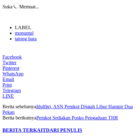
Suka
Memuat...
LABEL
monuntul
tatong bara
Facebook
Twitter
Pinterest
WhatsApp
Email
Print
Telegram
LINE
Berita sebelumya
Idulfitri, ASN Pemkot Dijatah Libur Hampir Dua
Pekan
Berita berikutnya
Pemkot Sediakan Posko Pengaduan THR
BERITA TERKAIT
DARI PENULIS