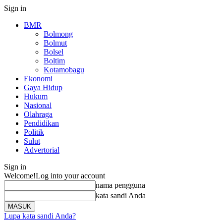
Sign in
BMR
Bolmong
Bolmut
Bolsel
Boltim
Kotamobagu
Ekonomi
Gaya Hidup
Hukum
Nasional
Olahraga
Pendidikan
Politik
Sulut
Advertorial
Sign in
Welcome!
Log into your account
nama pengguna
kata sandi Anda
Lupa kata sandi Anda?