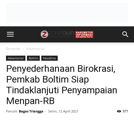
Beranda
Advertorial
Advertorial
Boltim
Headline
Penyederhanaan Birokrasi,
Pemkab Boltim Siap
Tindaklanjuti Penyampaian
Menpan-RB
Penulis
Bagas Triangga
-
Senin, 12 April 2021
977