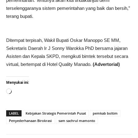
pemerintahan. Tentunya akan kita tindaklanjuti demi
terselenggaranya sistem pemerintahan yang baik dan bersih,”
terang bupati.
Ditempat terpisah, Wakil Bupati Oskar Manoppo SE MM,
Sekretaris Daerah Ir J Sonny Warokka PhD bersama jajaran
Asisten dan Kepala SKPD, mengikuti bimtek tersebut secara
virtual, bertempat di Hotel Quality Manado.
(Advertorial)
Menyukai ini:
Memuat...
LABEL
Kebijakan Strategis Pemerintah Pusat
pemkab boltim
Penyederhanaan Birokrasi
sam sachrul mamonto