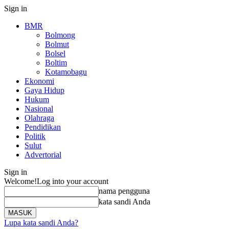
Sign in
BMR
Bolmong
Bolmut
Bolsel
Boltim
Kotamobagu
Ekonomi
Gaya Hidup
Hukum
Nasional
Olahraga
Pendidikan
Politik
Sulut
Advertorial
Sign in
Welcome!
Log into your account
nama pengguna
kata sandi Anda
Lupa kata sandi Anda?