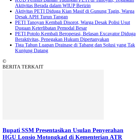
Aktivitas Berada dalam WIUP Berizin
Aktivitas PETI Diduga Kian Masif di Gunung Tagin, Warga
Desak APH Turun Tangan
PETI Tanoyan Kembali Disorot, Warga Desak Polisi Usut
Dugaan Keterlibatan Pemodal Besar
PETI Potolo Kembali Beroperasi, Belasan Excavator Diduga
Beraktivitas, Penegakan Hukum Dipertanyakan
Tiga Tahun Luapan Drainase di Tabang dan Solusi yang Tak
Kunjung Datang
©
BERITA TERKAIT
Bupati SSM Presentasikan Usulan Penyerahan
HGU Lonsio Motongkad di Kementerian ATR