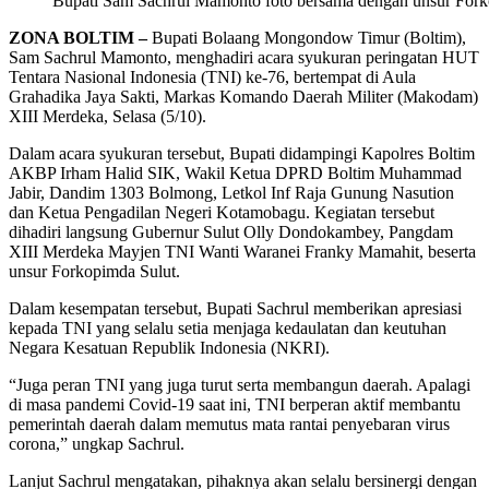
Bupati Sam Sachrul Mamonto foto bersama dengan unsur For
ZONA BOLTIM –
Bupati Bolaang Mongondow Timur (Boltim),
Sam Sachrul Mamonto, menghadiri acara syukuran peringatan HUT
Tentara Nasional Indonesia (TNI) ke-76, bertempat di Aula
Grahadika Jaya Sakti, Markas Komando Daerah Militer (Makodam)
XIII Merdeka, Selasa (5/10).
Dalam acara syukuran tersebut, Bupati didampingi Kapolres Boltim
AKBP Irham Halid SIK, Wakil Ketua DPRD Boltim Muhammad
Jabir, Dandim 1303 Bolmong, Letkol Inf Raja Gunung Nasution
dan Ketua Pengadilan Negeri Kotamobagu. Kegiatan tersebut
dihadiri langsung Gubernur Sulut Olly Dondokambey, Pangdam
XIII Merdeka Mayjen TNI Wanti Waranei Franky Mamahit, beserta
unsur Forkopimda Sulut.
Dalam kesempatan tersebut, Bupati Sachrul memberikan apresiasi
kepada TNI yang selalu setia menjaga kedaulatan dan keutuhan
Negara Kesatuan Republik Indonesia (NKRI).
“Juga peran TNI yang juga turut serta membangun daerah. Apalagi
di masa pandemi Covid-19 saat ini, TNI berperan aktif membantu
pemerintah daerah dalam memutus mata rantai penyebaran virus
corona,” ungkap Sachrul.
Lanjut Sachrul mengatakan, pihaknya akan selalu bersinergi dengan