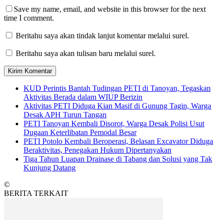
Save my name, email, and website in this browser for the next
time I comment.
Beritahu saya akan tindak lanjut komentar melalui surel.
Beritahu saya akan tulisan baru melalui surel.
KUD Perintis Bantah Tudingan PETI di Tanoyan, Tegaskan
Aktivitas Berada dalam WIUP Berizin
Aktivitas PETI Diduga Kian Masif di Gunung Tagin, Warga
Desak APH Turun Tangan
PETI Tanoyan Kembali Disorot, Warga Desak Polisi Usut
Dugaan Keterlibatan Pemodal Besar
PETI Potolo Kembali Beroperasi, Belasan Excavator Diduga
Beraktivitas, Penegakan Hukum Dipertanyakan
Tiga Tahun Luapan Drainase di Tabang dan Solusi yang Tak
Kunjung Datang
©
BERITA TERKAIT