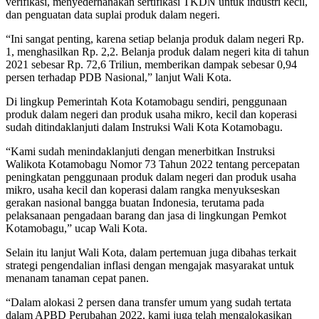
verifikasi, menyederhanakan sertifikasi TKDN untuk industri kecil,
dan penguatan data suplai produk dalam negeri.
“Ini sangat penting, karena setiap belanja produk dalam negeri Rp.
1, menghasilkan Rp. 2,2. Belanja produk dalam negeri kita di tahun
2021 sebesar Rp. 72,6 Triliun, memberikan dampak sebesar 0,94
persen terhadap PDB Nasional,” lanjut Wali Kota.
Di lingkup Pemerintah Kota Kotamobagu sendiri, penggunaan
produk dalam negeri dan produk usaha mikro, kecil dan koperasi
sudah ditindaklanjuti dalam Instruksi Wali Kota Kotamobagu.
“Kami sudah menindaklanjuti dengan menerbitkan Instruksi
Walikota Kotamobagu Nomor 73 Tahun 2022 tentang percepatan
peningkatan penggunaan produk dalam negeri dan produk usaha
mikro, usaha kecil dan koperasi dalam rangka menyukseskan
gerakan nasional bangga buatan Indonesia, terutama pada
pelaksanaan pengadaan barang dan jasa di lingkungan Pemkot
Kotamobagu,” ucap Wali Kota.
Selain itu lanjut Wali Kota, dalam pertemuan juga dibahas terkait
strategi pengendalian inflasi dengan mengajak masyarakat untuk
menanam tanaman cepat panen.
“Dalam alokasi 2 persen dana transfer umum yang sudah tertata
dalam APBD Perubahan 2022, kami juga telah mengalokasikan