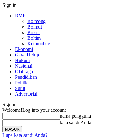
Sign in
BMR
Bolmong
Bolmut
Bolsel
Boltim
Kotamobagu
Ekonomi
Gaya Hidup
Hukum
Nasional
Olahraga
Pendidikan
Politik
Sulut
Advertorial
Sign in
Welcome!
Log into your account
nama pengguna
kata sandi Anda
Lupa kata sandi Anda?