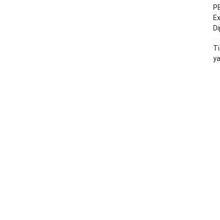
PE
Ex
D
Ti
y