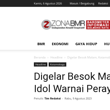
Kamis, 6 Agustus 2026
Masuk / Bergabung
Redaksi
ZonaBMR
BMR
EKONOMI
GAYA HIDUP
HU
Beranda
Headline
Digelar Besok Malam, Kotamob
Headline
Kotamobagu
Digelar Besok 
Idol Warnai Pera
Penulis
Tim Redaksi
-
Rabu, 9 Agustus 2023