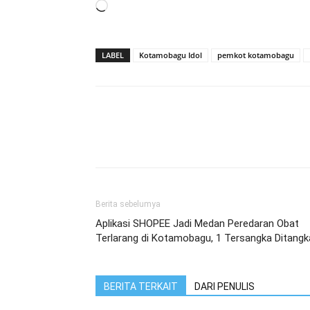
Memuat...
LABEL
Kotamobagu Idol
pemkot kotamobagu
Berita sebelumya
Aplikasi SHOPEE Jadi Medan Peredaran Obat
Terlarang di Kotamobagu, 1 Tersangka Ditangk
BERITA TERKAIT
DARI PENULIS