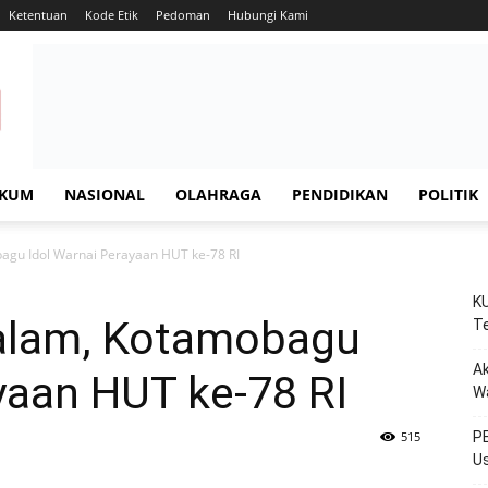
Ketentuan
Kode Etik
Pedoman
Hubungi Kami
KUM
NASIONAL
OLAHRAGA
PENDIDIKAN
POLITIK
agu Idol Warnai Perayaan HUT ke-78 RI
KU
Malam, Kotamobagu
Te
Ak
yaan HUT ke-78 RI
W
515
PE
Us