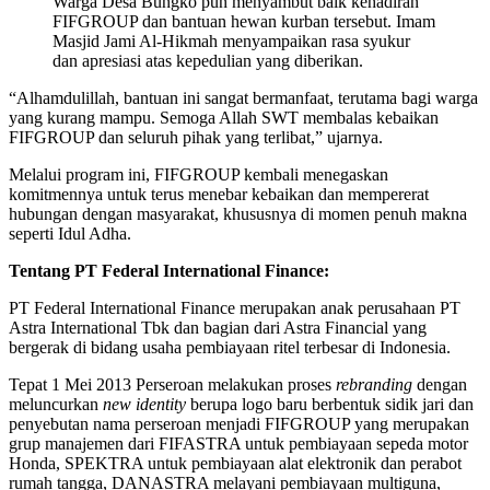
Warga Desa Bungko pun menyambut baik kehadiran
FIFGROUP dan bantuan hewan kurban tersebut. Imam
Masjid Jami Al-Hikmah menyampaikan rasa syukur
dan apresiasi atas kepedulian yang diberikan.
“Alhamdulillah, bantuan ini sangat bermanfaat, terutama bagi warga
yang kurang mampu. Semoga Allah SWT membalas kebaikan
FIFGROUP dan seluruh pihak yang terlibat,” ujarnya.
Melalui program ini, FIFGROUP kembali menegaskan
komitmennya untuk terus menebar kebaikan dan mempererat
hubungan dengan masyarakat, khususnya di momen penuh makna
seperti Idul Adha.
Tentang PT Federal International Finance:
PT Federal International Finance merupakan anak perusahaan PT
Astra International Tbk dan bagian dari Astra Financial yang
bergerak di bidang usaha pembiayaan ritel terbesar di Indonesia.
Tepat 1 Mei 2013 Perseroan melakukan proses
rebranding
dengan
meluncurkan
new identity
berupa logo baru berbentuk sidik jari dan
penyebutan nama perseroan menjadi FIFGROUP yang merupakan
grup manajemen dari FIFASTRA untuk pembiayaan sepeda motor
Honda, SPEKTRA untuk pembiayaan alat elektronik dan perabot
rumah tangga, DANASTRA melayani pembiayaan multiguna,