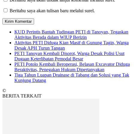
Beritahu saya akan tulisan baru melalui surel.
KUD Perintis Bantah Tudingan PETI di Tanoyan, Tegaskan
Aktivitas Berada dalam WIUP Berizin
Aktivitas PETI Diduga Kian Masif di Gunung Tagin, Warga
Desak APH Turun Tangan
PETI Tanoyan Kembali Disorot, Warga Desak Polisi Usut
Dugaan Keterlibatan Pemodal Besar
PETI Potolo Kembali Beroperasi, Belasan Excavator Diduga
Beraktivitas, Penegakan Hukum Dipertanyakan
Tiga Tahun Luapan Drainase di Tabang dan Solusi yang Tak
Kunjung Datang
©
BERITA TERKAIT