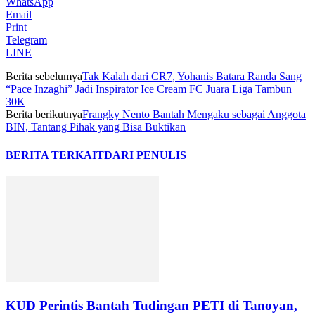
WhatsApp
Email
Print
Telegram
LINE
Berita sebelumya
Tak Kalah dari CR7, Yohanis Batara Randa Sang
“Pace Inzaghi” Jadi Inspirator Ice Cream FC Juara Liga Tambun
30K
Berita berikutnya
Frangky Nento Bantah Mengaku sebagai Anggota
BIN, Tantang Pihak yang Bisa Buktikan
BERITA TERKAIT
DARI PENULIS
KUD Perintis Bantah Tudingan PETI di Tanoyan,