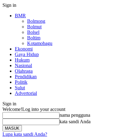
Sign in
BMR
Bolmong
Bolmut
Bolsel
Boltim
Kotamobagu
Ekonomi
Gaya Hidup
Hukum
Nasional
Olahraga
Pendidikan
Politik
Sulut
Advertorial
Sign in
Welcome!
Log into your account
nama pengguna
kata sandi Anda
Lupa kata sandi Anda?