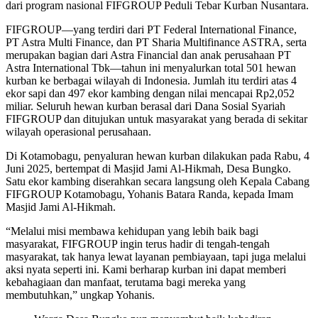
dari program nasional FIFGROUP Peduli Tebar Kurban Nusantara.
FIFGROUP—yang terdiri dari PT Federal International Finance,
PT Astra Multi Finance, dan PT Sharia Multifinance ASTRA, serta
merupakan bagian dari Astra Financial dan anak perusahaan PT
Astra International Tbk—tahun ini menyalurkan total 501 hewan
kurban ke berbagai wilayah di Indonesia. Jumlah itu terdiri atas 4
ekor sapi dan 497 ekor kambing dengan nilai mencapai Rp2,052
miliar. Seluruh hewan kurban berasal dari Dana Sosial Syariah
FIFGROUP dan ditujukan untuk masyarakat yang berada di sekitar
wilayah operasional perusahaan.
Di Kotamobagu, penyaluran hewan kurban dilakukan pada Rabu, 4
Juni 2025, bertempat di Masjid Jami Al-Hikmah, Desa Bungko.
Satu ekor kambing diserahkan secara langsung oleh Kepala Cabang
FIFGROUP Kotamobagu, Yohanis Batara Randa, kepada Imam
Masjid Jami Al-Hikmah.
“Melalui misi membawa kehidupan yang lebih baik bagi
masyarakat, FIFGROUP ingin terus hadir di tengah-tengah
masyarakat, tak hanya lewat layanan pembiayaan, tapi juga melalui
aksi nyata seperti ini. Kami berharap kurban ini dapat memberi
kebahagiaan dan manfaat, terutama bagi mereka yang
membutuhkan,” ungkap Yohanis.