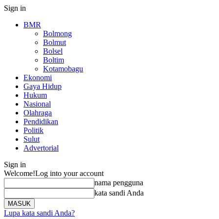
Sign in
BMR
Bolmong
Bolmut
Bolsel
Boltim
Kotamobagu
Ekonomi
Gaya Hidup
Hukum
Nasional
Olahraga
Pendidikan
Politik
Sulut
Advertorial
Sign in
Welcome!
Log into your account
nama pengguna
kata sandi Anda
Lupa kata sandi Anda?