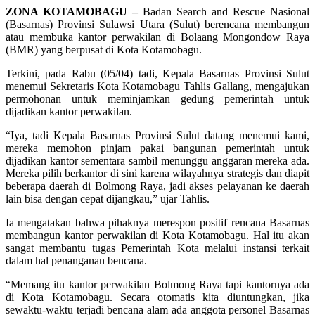
ZONA KOTAMOBAGU –
Badan Search and Rescue Nasional
(Basarnas) Provinsi Sulawsi Utara (Sulut) berencana membangun
atau membuka kantor perwakilan di Bolaang Mongondow Raya
(BMR) yang berpusat di Kota Kotamobagu.
Terkini, pada Rabu (05/04) tadi, Kepala Basarnas Provinsi Sulut
menemui Sekretaris Kota Kotamobagu Tahlis Gallang, mengajukan
permohonan untuk meminjamkan gedung pemerintah untuk
dijadikan kantor perwakilan.
“Iya, tadi Kepala Basarnas Provinsi Sulut datang menemui kami,
mereka memohon pinjam pakai bangunan pemerintah untuk
dijadikan kantor sementara sambil menunggu anggaran mereka ada.
Mereka pilih berkantor di sini karena wilayahnya strategis dan diapit
beberapa daerah di Bolmong Raya, jadi akses pelayanan ke daerah
lain bisa dengan cepat dijangkau,” ujar Tahlis.
Ia mengatakan bahwa pihaknya merespon positif rencana Basarnas
membangun kantor perwakilan di Kota Kotamobagu. Hal itu akan
sangat membantu tugas Pemerintah Kota melalui instansi terkait
dalam hal penanganan bencana.
“Memang itu kantor perwakilan Bolmong Raya tapi kantornya ada
di Kota Kotamobagu. Secara otomatis kita diuntungkan, jika
sewaktu-waktu terjadi bencana alam ada anggota personel Basarnas