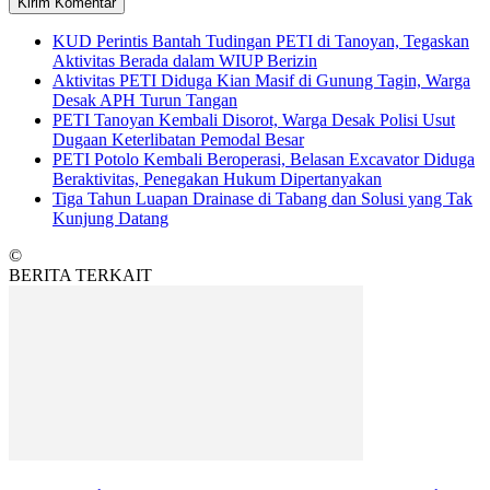
KUD Perintis Bantah Tudingan PETI di Tanoyan, Tegaskan
Aktivitas Berada dalam WIUP Berizin
Aktivitas PETI Diduga Kian Masif di Gunung Tagin, Warga
Desak APH Turun Tangan
PETI Tanoyan Kembali Disorot, Warga Desak Polisi Usut
Dugaan Keterlibatan Pemodal Besar
PETI Potolo Kembali Beroperasi, Belasan Excavator Diduga
Beraktivitas, Penegakan Hukum Dipertanyakan
Tiga Tahun Luapan Drainase di Tabang dan Solusi yang Tak
Kunjung Datang
©
BERITA TERKAIT