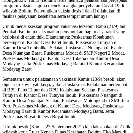
Mongondow Timur (Boltim) terus memacu pelaksanaan percepatan
program vaksinasi guna menekan angka penyebaran Covid-19 di
wilayah Boltim. Penyuntikan vaksin dosis I dan II dilakukan di
fasilitas pelayanan kesehatan serta tempat umum lainnya.
Untuk mensukseskan program vaksinasi tersebut, Rabu (21/9) tadi,
Pemkab Boltim melaksanakan penyuntikan bagi masyarakat yang
berlokasi di enam titik. Diantaranya; Puskesmas Kotabunan
bertempat di Kantor Desa Paret Induk, Puskesmas Tutuyan di
Kantor Desa Tombolikat Selatan, Puskesmas Nuangan di Kantor
Desa Nuangan Barat, Puskesmas Mooat di SMP Negeri 2 Mooat,
Puskesmas Modayag di Kantor Desa Liberia dan Kantor Desa
Modayag, serta Puskesmas Modayag Barat di Kantor Kecamatan
Modayag Barat.
Sementara untuk pelaksanaan vaksinasi Kamis (23/9) besok, akan
digelar di 7 wilayah kerja, yakni; Puskesmas Kotabunan bertempat
di BPU Paret Timur dan BPU Kotabunan Selatan, Puskesmas
Tutuyan di Kantor Desa Tutuyan Induk, Puskesmas Nuangan di
Kantor Desa Nuangan Selatan, Puskesmas Motongkad di SMP Jiko
Port, Puskesmas Modayag di Kantor Desa Modayag, Puskesmas
Modayag Barat di Kantor Kecamatan Modayag Barat, serta
Puskesmas Buyat di Desa Buyat Induk.
“Untuk besok (Kamis, 23 September 2021) kita laksanakan di 7 titik
wilayah kerja,” ujar Kepala Dinas Kesehatan Boltim, Eko Marsidi,