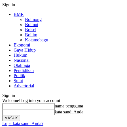
Sign in
BMR
Bolmong
Bolmut
Bolsel
Boltim
Kotamobagu
Ekonomi
Gaya Hidup
Hukum
Nasional
Olahraga
Pendidikan
Politik
Sulut
Advertorial
Sign in
Welcome!
Log into your account
nama pengguna
kata sandi Anda
Lupa kata sandi Anda?