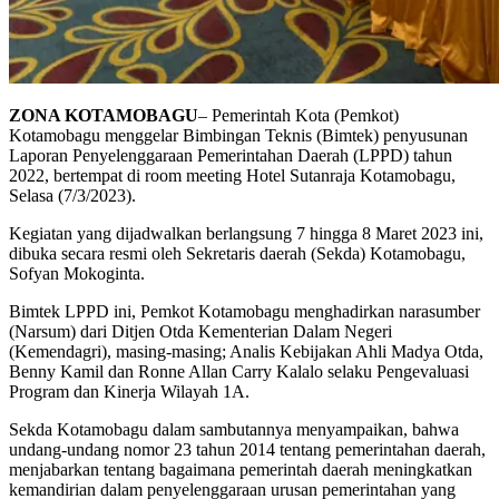
ZONA KOTAMOBAGU
– Pemerintah Kota (Pemkot)
Kotamobagu menggelar Bimbingan Teknis (Bimtek) penyusunan
Laporan Penyelenggaraan Pemerintahan Daerah (LPPD) tahun
2022, bertempat di room meeting Hotel Sutanraja Kotamobagu,
Selasa (7/3/2023).
Kegiatan yang dijadwalkan berlangsung 7 hingga 8 Maret 2023 ini,
dibuka secara resmi oleh Sekretaris daerah (Sekda) Kotamobagu,
Sofyan Mokoginta.
Bimtek LPPD ini, Pemkot Kotamobagu menghadirkan narasumber
(Narsum) dari Ditjen Otda Kementerian Dalam Negeri
(Kemendagri), masing-masing; Analis Kebijakan Ahli Madya Otda,
Benny Kamil dan Ronne Allan Carry Kalalo selaku Pengevaluasi
Program dan Kinerja Wilayah 1A.
Sekda Kotamobagu dalam sambutannya menyampaikan, bahwa
undang-undang nomor 23 tahun 2014 tentang pemerintahan daerah,
menjabarkan tentang bagaimana pemerintah daerah meningkatkan
kemandirian dalam penyelenggaraan urusan pemerintahan yang