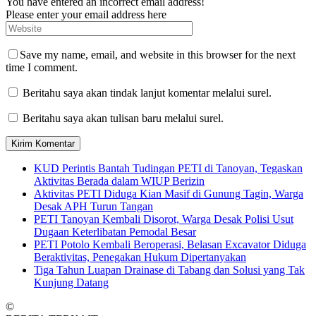
You have entered an incorrect email address!
Please enter your email address here
Save my name, email, and website in this browser for the next
time I comment.
Beritahu saya akan tindak lanjut komentar melalui surel.
Beritahu saya akan tulisan baru melalui surel.
KUD Perintis Bantah Tudingan PETI di Tanoyan, Tegaskan
Aktivitas Berada dalam WIUP Berizin
Aktivitas PETI Diduga Kian Masif di Gunung Tagin, Warga
Desak APH Turun Tangan
PETI Tanoyan Kembali Disorot, Warga Desak Polisi Usut
Dugaan Keterlibatan Pemodal Besar
PETI Potolo Kembali Beroperasi, Belasan Excavator Diduga
Beraktivitas, Penegakan Hukum Dipertanyakan
Tiga Tahun Luapan Drainase di Tabang dan Solusi yang Tak
Kunjung Datang
©