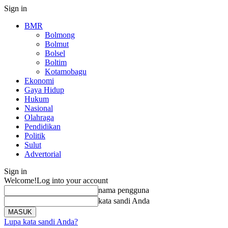
Sign in
BMR
Bolmong
Bolmut
Bolsel
Boltim
Kotamobagu
Ekonomi
Gaya Hidup
Hukum
Nasional
Olahraga
Pendidikan
Politik
Sulut
Advertorial
Sign in
Welcome!
Log into your account
nama pengguna
kata sandi Anda
Lupa kata sandi Anda?