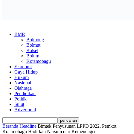
BMR
Bolmong
Bolmut
Bolsel
Boltim
Kotamobagu
Ekonomi
Gaya Hidup
Hukum
Nasional
Olahraga
Pendidikan
Politik
Sulut
Advertorial
Beranda
Headline
Bimtek Penyusunan LPPD 2022, Pemkot
Kotamobagu Hadirkan Narsum dari Kemendagri