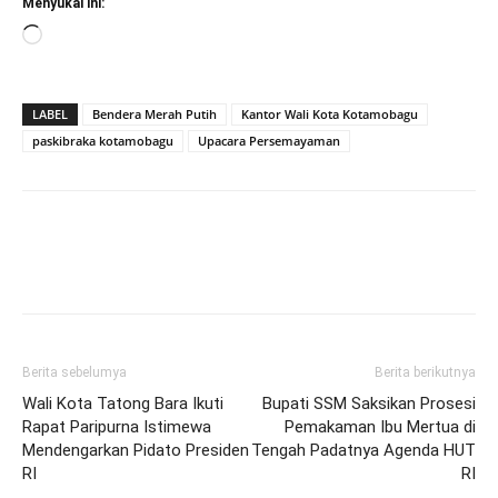
Menyukai ini:
Memuat...
LABEL
Bendera Merah Putih
Kantor Wali Kota Kotamobagu
paskibraka kotamobagu
Upacara Persemayaman
Berita sebelumya
Berita berikutnya
Wali Kota Tatong Bara Ikuti
Bupati SSM Saksikan Prosesi
Rapat Paripurna Istimewa
Pemakaman Ibu Mertua di
Mendengarkan Pidato Presiden
Tengah Padatnya Agenda HUT
RI
RI