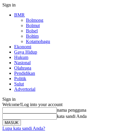
Sign in
BMR
Bolmong
Bolmut
Bolsel
Boltim
Kotamobagu
Ekonomi
Gaya Hidup
Hukum
Nasional
Olahraga
Pendidikan
Politik
Sulut
Advertorial
Sign in
Welcome!
Log into your account
nama pengguna
kata sandi Anda
Lupa kata sandi Anda?