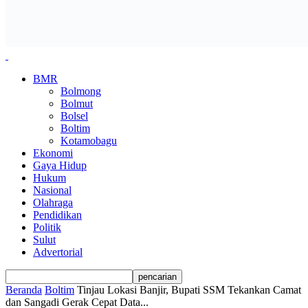
BMR
Bolmong
Bolmut
Bolsel
Boltim
Kotamobagu
Ekonomi
Gaya Hidup
Hukum
Nasional
Olahraga
Pendidikan
Politik
Sulut
Advertorial
Beranda
Boltim
Tinjau Lokasi Banjir, Bupati SSM Tekankan Camat
dan Sangadi Gerak Cepat Data...