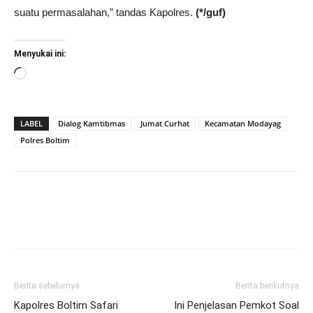
suatu permasalahan,” tandas Kapolres.
(*/guf)
Menyukai ini:
Memuat...
LABEL
Dialog Kamtibmas
Jumat Curhat
Kecamatan Modayag
Polres Boltim
Berita sebelumya
Berita berikutnya
Kapolres Boltim Safari
Ini Penjelasan Pemkot Soal